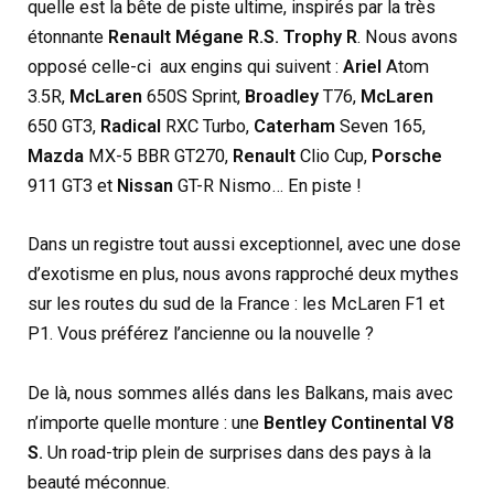
quelle est la bête de piste ultime, inspirés par la très
étonnante
Renault Mégane R.S. Trophy R
. Nous avons
opposé celle-ci aux engins qui suivent :
Ariel
Atom
3.5R,
McLaren
650S Sprint,
Broadley
T76,
McLaren
650 GT3,
Radical
RXC Turbo,
Caterham
Seven 165,
Mazda
MX-5 BBR GT270,
Renault
Clio Cup,
Porsche
911 GT3 et
Nissan
GT-R Nismo… En piste !
Dans un registre tout aussi exceptionnel, avec une dose
d’exotisme en plus, nous avons rapproché deux mythes
sur les routes du sud de la France : les McLaren F1 et
P1. Vous préférez l’ancienne ou la nouvelle ?
De là, nous sommes allés dans les Balkans, mais avec
n’importe quelle monture : une
Bentley Continental V8
S.
Un road-trip plein de surprises dans des pays à la
beauté méconnue.