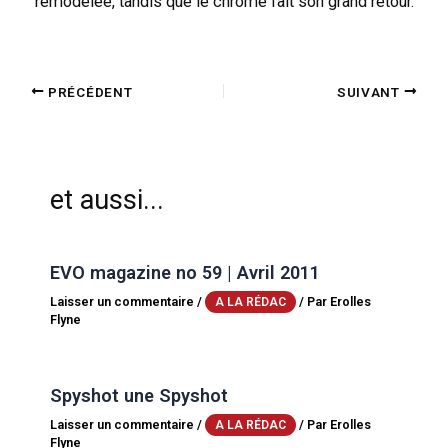
remodelée, tandis que le chrome fait son grand retour.
PRÉCÉDENT
SUIVANT
et aussi...
EVO magazine no 59 | Avril 2011
Laisser un commentaire
/
/ Par
Erolles
A LA RÉDAC
Flyne
Spyshot une Spyshot
Laisser un commentaire
/
/ Par
Erolles
A LA RÉDAC
Flyne