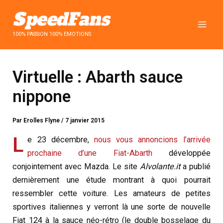
Aller
au
contenu
100% PASSION 100% EMOTIONS
Virtuelle : Abarth sauce
nippone
Par
Erolles Flyne
/
7 janvier 2015
L
e 23 décembre,
nous vous annoncions l’arrivée
prochaine d’une Fiat-Abarth
développée
conjointement avec Mazda. Le site
Alvolante.it
a publié
dernièrement une étude montrant à quoi pourrait
ressembler cette voiture. Les amateurs de petites
sportives italiennes y verront là une sorte de nouvelle
Fiat 124 à la sauce néo-rétro (le double bosselage du