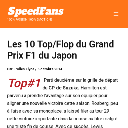
Aller
au
contenu
100% PASSION 100% EMOTIONS
Les 10 Top/Flop du Grand
Prix F1 du Japon
Par
Erolles Flyne
/
5 octobre 2014
Top#1
Parti deuxième sur la grille de départ
du
GP de Suzuka
, Hamilton est
parvenu à prendre l’avantage sur son équipier pour
aligner une nouvelle victoire cette saison. Rosberg, peu
à l’aise avec sa monoplace, a laissé filer au tour 29
cette victoire importante dans la course au titre malgré
une triste fin de course. Avec ce succès, Lewis