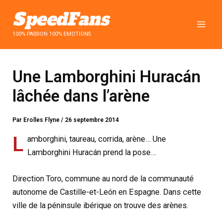
Aller
au
contenu
100% PASSION 100% EMOTIONS
Une Lamborghini Huracán
lâchée dans l’arène
Par
Erolles Flyne
/
26 septembre 2014
L
amborghini, taureau, corrida, arène… Une
Lamborghini Huracán prend la pose…
Direction Toro, commune au nord de la communauté
autonome de Castille-et-León en Espagne. Dans cette
ville de la péninsule ibérique on trouve des arènes.