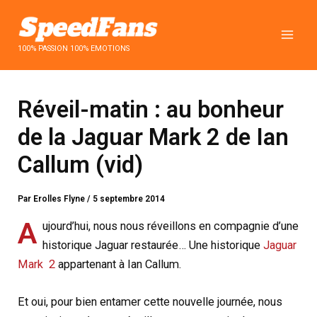
Aller
au
contenu
100% PASSION 100% EMOTIONS
Réveil-matin : au bonheur
de la Jaguar Mark 2 de Ian
Callum (vid)
Par
Erolles Flyne
/
5 septembre 2014
A
ujourd’hui, nous nous réveillons en compagnie d’une
historique Jaguar restaurée… Une historique
Jaguar
Mark 2
appartenant à Ian Callum.
Et oui, pour bien entamer cette nouvelle journée, nous