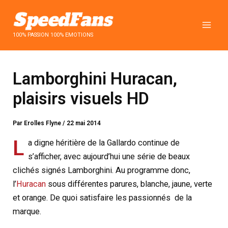
Aller
au
contenu
100% PASSION 100% EMOTIONS
Lamborghini Huracan,
plaisirs visuels HD
Par
Erolles Flyne
/
22 mai 2014
L
a digne héritière de la Gallardo continue de
s’afficher, avec aujourd’hui une série de beaux
clichés signés Lamborghini. Au programme donc,
l’
Huracan
sous différentes parures, blanche, jaune, verte
et orange. De quoi satisfaire les passionnés de la
marque.