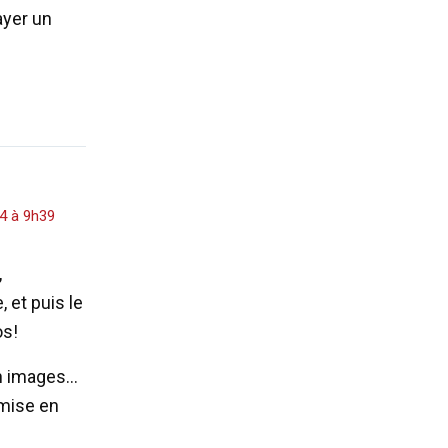
ayer un
14 à 9h39
,
, et puis le
os!
en images…
 mise en