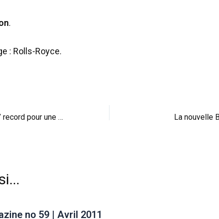
ion
.
ge : Rolls-Royce.
Réveil-matin : perf’ record pour une C7 préparée par Hennessey (vid)
La nouvelle 
i...
ine no 59 | Avril 2011