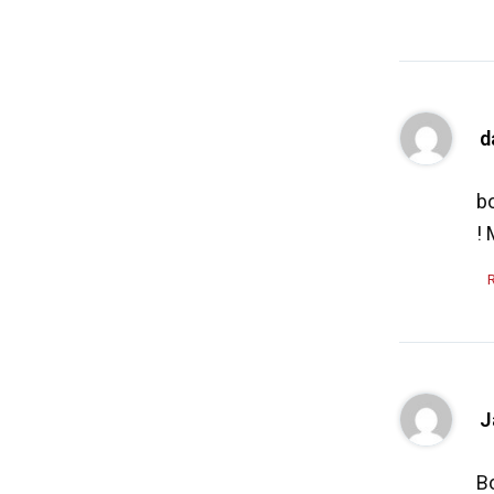
d
bo
! 
J
B