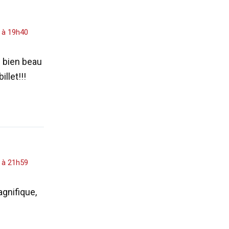
4 à 19h40
e bien beau
illet!!!
4 à 21h59
agnifique,