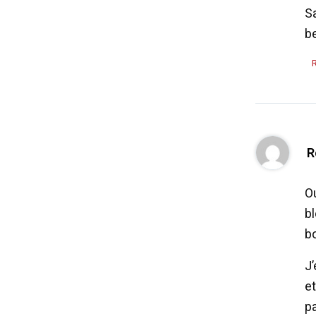
S
b
R
O
bl
bo
J
et
p