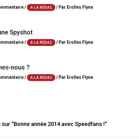
commentaire
/
/ Par
Erolles Flyne
A LA RÉDAC
une Spyshot
commentaire
/
/ Par
Erolles Flyne
A LA RÉDAC
es-nous ?
commentaire
/
/ Par
Erolles Flyne
A LA RÉDAC
s sur “Bonne année 2014 avec Speedfans !”