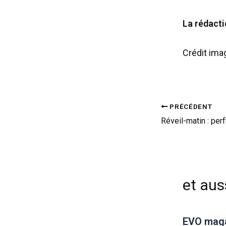
La rédact
Crédit ima
PRÉCÉDENT
et auss
EVO magaz