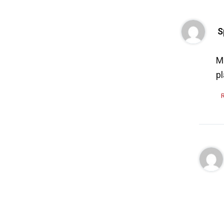
S
M
pl