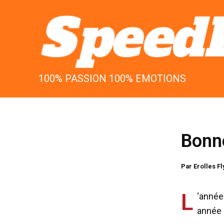
Aller
au
contenu
100% PASSION 100% EMOTIONS
Bonn
Par
Erolles F
L
‘année
année 