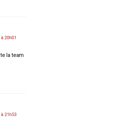
4 à 20h01
te la team
4 à 21h53