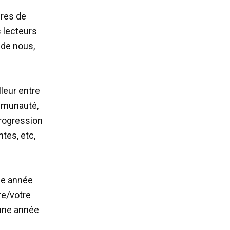
ures de
 lecteurs
 de nous,
leur entre
ommunauté,
progression
tes, etc,
ne année
re/votre
onne année