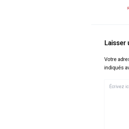
Laisser
Votre adre
indiqués 
Écrivez
ici…