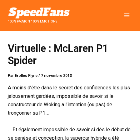
Aller
au
contenu
100% PASSION 100% EMOTIONS
Virtuelle : McLaren P1
Spider
Par
Erolles Flyne
/
7 novembre 2013
A moins d’être dans le secret des confidences les plus
jalousement gardées, impossible de savoir si le
constructeur de Woking a l’intention (ou pas) de
tronçonner sa P1…
… Et également impossible de savoir si dès le début de
se genèse et conception, la supercar hybride a été