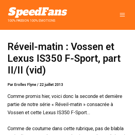
Aller
au
contenu
100% PASSION 100% EMOTIONS
Réveil-matin : Vossen et
Lexus IS350 F-Sport, part
II/II (vid)
Par
Erolles Flyne
/
22 juillet 2013
Comme promis hier, voici donc la seconde et dernière
partie de notre série « Réveil-matin » consacrée à
Vossen et cette Lexus IS350 F-Sport…
Comme de coutume dans cette rubrique, pas de blabla