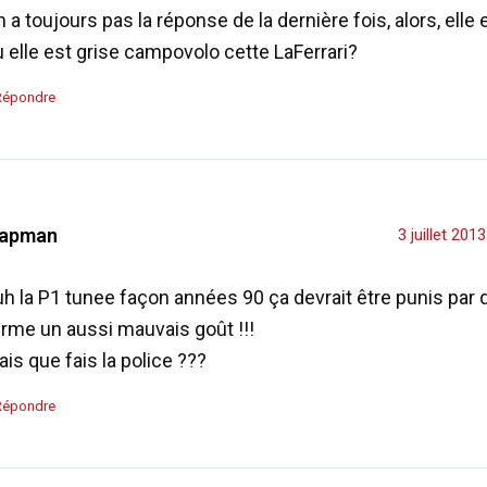
 a toujours pas la réponse de la dernière fois, alors, elle
 elle est grise campovolo cette LaFerrari?
Répondre
apman
3 juillet 201
h la P1 tunee façon années 90 ça devrait être punis par d
erme un aussi mauvais goût !!!
is que fais la police ???
Répondre