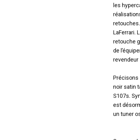
les hyperc
réalisatio
retouches
LaFerrari.
retouche g
de l’équip
revendeur 
Précisons q
noir satin
S107s. Sym
est désorma
un tuner os