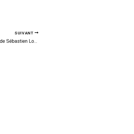
SUIVANT
Revivez la montée de Sébastien Loeb en 208 T16 à Pikes Peak (vid)