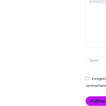
ici…
Nom*
Enregist
commentaire