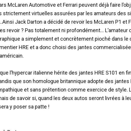
ars McLaren Automotive et Ferrari peuvent déjà faire l’obj
ns strictement virtuelles assurées par les amateurs des s
…
Ainsi Jack Darton a décidé de revoir les McLaren P1 et F
 Les revoir ? Pas totalement ni profondément… L’amateur d
raphique a simplement et concrètement pioché dans le 
ementier HRE et a donc choisi des jantes commercialisée
américain.
ue l’hypercar italienne hérite des jantes HRE S101 en fin
 tandis que son homologue britannique adopte des jantes
pathique et sans prétention comme exercice de style. 
is de savoir si, quand les deux autos seront livrées à leu
era y poser sa patte !