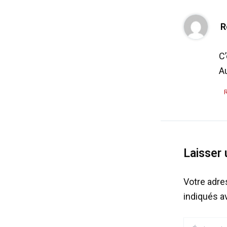
R
C’
Au
Laisser
Votre adre
indiqués 
Écrivez