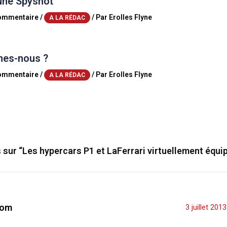
une Spyshot
commentaire
/
/ Par
Erolles Flyne
A LA RÉDAC
es-nous ?
commentaire
/
/ Par
Erolles Flyne
A LA RÉDAC
s sur “Les hypercars P1 et LaFerrari virtuellement équi
om
3 juillet 201