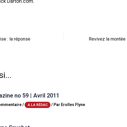
ack Darton.com.
ise : la réponse
i...
ine no 59 | Avril 2011
commentaire
/
/ Par
Erolles Flyne
A LA RÉDAC