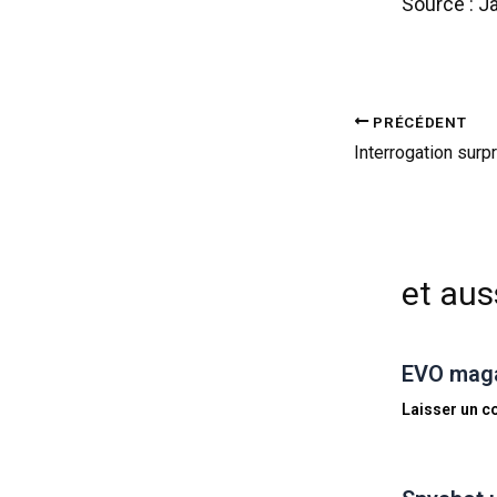
Source : J
PRÉCÉDENT
Interrogation surpr
et auss
EVO magaz
Laisser un 