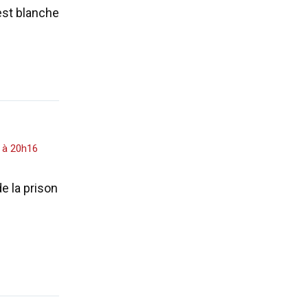
 est blanche
3 à 20h16
e la prison