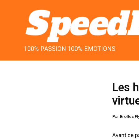
Aller
au
contenu
100% PASSION 100% EMOTIONS
Les h
virtu
Par
Erolles F
Avant de pa