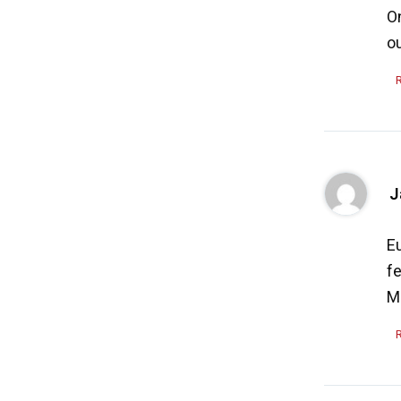
On
ou
J
Eu
f
Ma