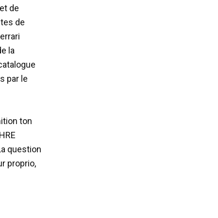
et de
ites de
errari
e la
catalogue
s par le
ition ton
 HRE
La question
r proprio,