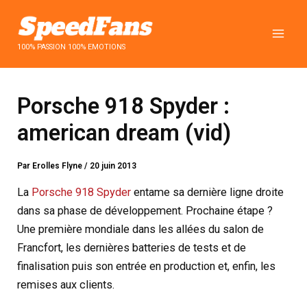
Aller
au
contenu
100% PASSION 100% EMOTIONS
Porsche 918 Spyder :
american dream (vid)
Par
Erolles Flyne
/
20 juin 2013
La
Porsche 918 Spyder
entame sa dernière ligne droite
dans sa phase de développement. Prochaine étape ?
Une première mondiale dans les allées du salon de
Francfort, les dernières batteries de tests et de
finalisation puis son entrée en production et, enfin, les
remises aux clients.