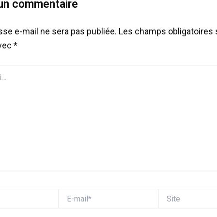
 un commentaire
sse e-mail ne sera pas publiée.
Les champs obligatoires 
avec
*
E-
Site
mail*