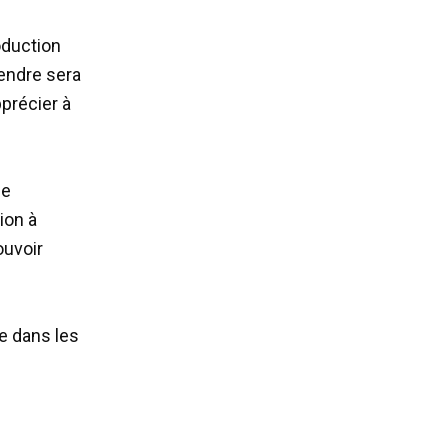
oduction
tendre sera
pprécier à
le
ion à
ouvoir
e dans les