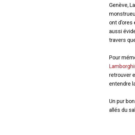
Genève, La
monstrueus
ont d’ores 
aussi évide
travers qu
Pour mémoi
Lamborghi
retrouver 
entendre l
Un pur bon
allés du sa