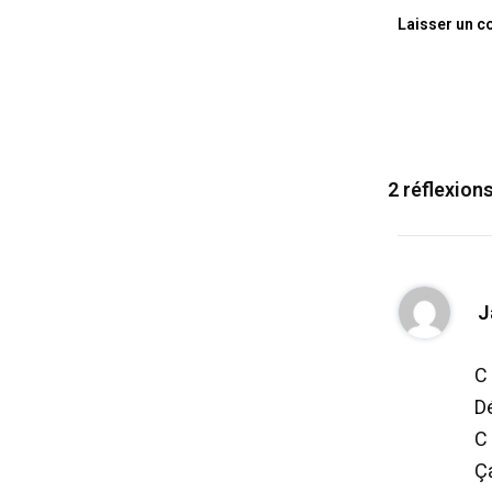
Laisser un 
2 réflexion
J
C
Dé
C 
Ça