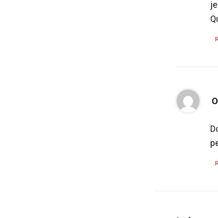
je
Qu
O
Do
pe