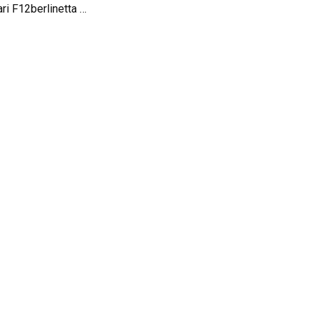
DMC révèle la Ferrari F12berlinetta Spia