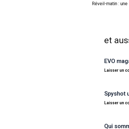
et auss
EVO magaz
Laisser un 
Spyshot 
Laisser un 
Qui somm