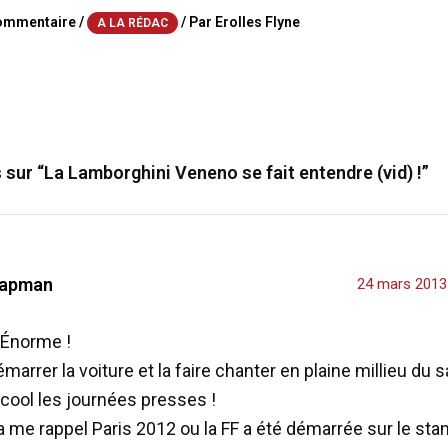
commentaire
/
/ Par
Erolles Flyne
A LA RÉDAC
s sur “La Lamborghini Veneno se fait entendre (vid) !”
apman
24 mars 2013
 Énorme !
marrer la voiture et la faire chanter en plaine millieu du s
cool les journées presses !
 me rappel Paris 2012 ou la FF a été démarrée sur le stand