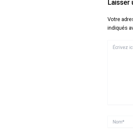
Laisser
Votre adre
indiqués 
Écrivez
ici…
Nom*