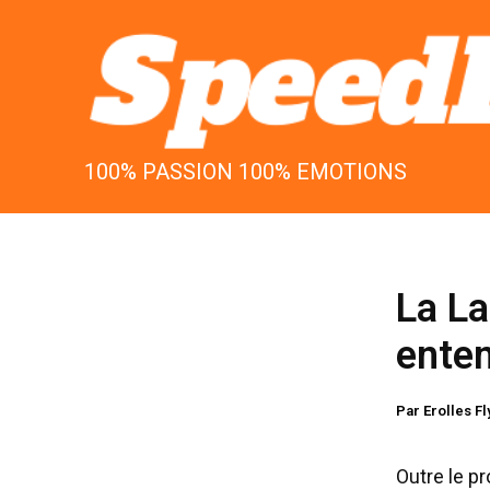
Aller
au
contenu
100% PASSION 100% EMOTIONS
La La
enten
Par
Erolles F
Outre le pr