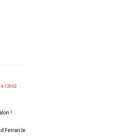
 à 12h52
alon !
 Ferrari le