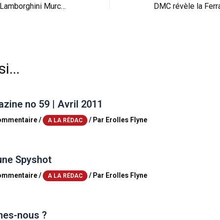
Réveil-matin : une Lamborghini Murcielago LP670-4 SV pousse la note (vid)
i...
ine no 59 | Avril 2011
commentaire
/
/ Par
Erolles Flyne
A LA RÉDAC
une Spyshot
commentaire
/
/ Par
Erolles Flyne
A LA RÉDAC
es-nous ?