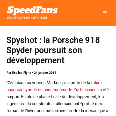
Aller
au
contenu
100% PASSION 100% EMOTIONS
Spyshot : la Porsche 918
Spyder poursuit son
développement
Par
Erolles Flyne
/
24 janvier 2013
C’est dans sa version Martini qu’un proto de la
future
supercar hybride du constructeur de Zuffenhausen
a été
surpris. En pleine phase finale de développement, les
ingénieurs du constructeur allemand ont ^profité des
frimas de l’hiver pour notamment mettre la mécanique à