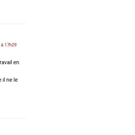
3 à 17h29
ravail en
il ne le