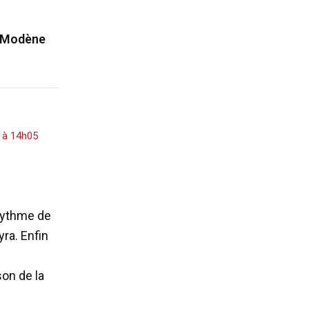
 à Modène
3 à 14h05
 rythme de
yra. Enfin
son de la