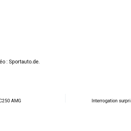
éo : Sportauto.de.
 C250 AMG