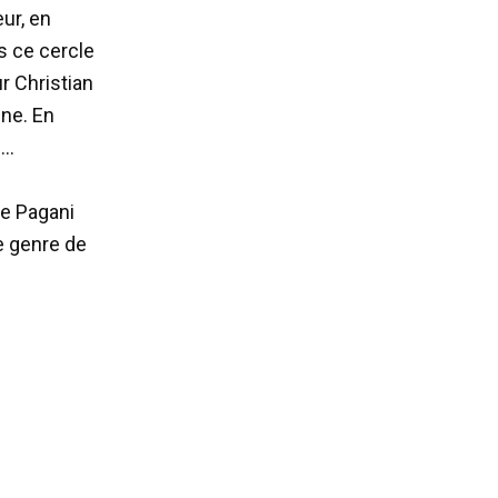
ur, en
s ce cercle
r Christian
ne. En
e…
re Pagani
e genre de