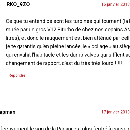
RKO_9ZO
16 janvier 201
Ce que tu entend ce sont les turbines qui tournent (la
muée par un gros V12 Biturbo de chez nos copains AM
litres), et donc le rauquement est bien atténué par cell
je te garantis qu’en pleine lancée, le « collage » au siège
qui envahit l’habitacle et les dump valves qui sifflent a
changement de rapport, c’est du très très lourd !!!!!
Répondre
apman
17 janvier 201
fectivement le son de la Pagani est plus feutré à cause 