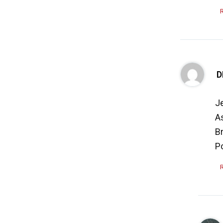
D
Je
A
Br
P