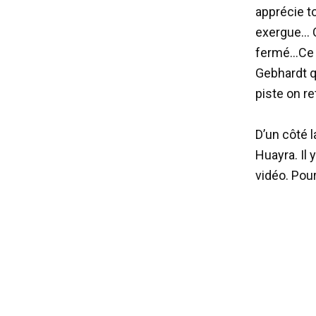
apprécie t
exergue… C
fermé…
Ce 
Gebhardt q
piste on r
D’un côté l
Huayra. Il
vidéo. Pou