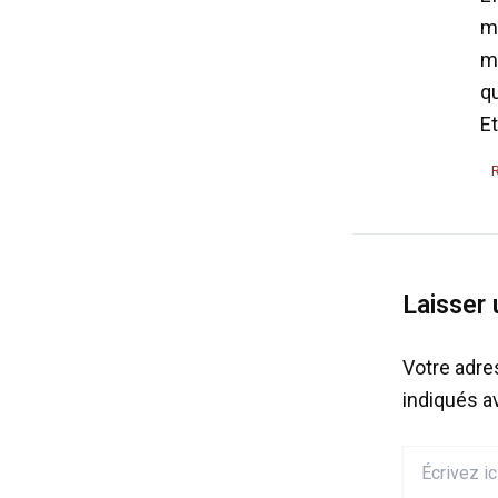
ma
mê
qu
Et
Laisser
Votre adre
indiqués 
Écrivez
ici…