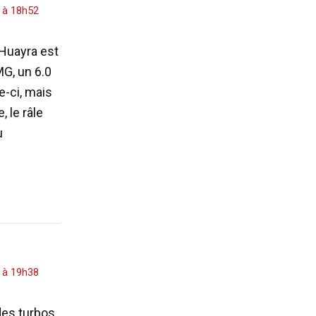
3 à 18h52
 Huayra est
G, un 6.0
e-ci, mais
, le râle
u
3 à 19h38
des turbos,