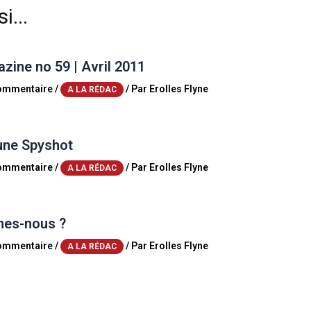
i...
ine no 59 | Avril 2011
commentaire
/
/ Par
Erolles Flyne
A LA RÉDAC
une Spyshot
commentaire
/
/ Par
Erolles Flyne
A LA RÉDAC
es-nous ?
commentaire
/
/ Par
Erolles Flyne
A LA RÉDAC