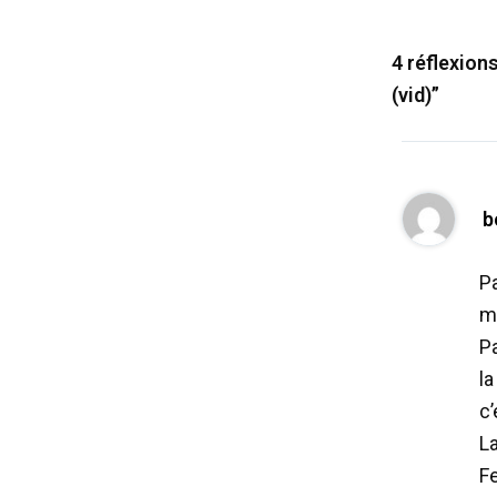
4 réflexion
(vid)”
b
Pa
mé
Pa
la
c’
La
Fe