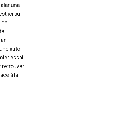
véler une
est ici au
e de
te.
 en
une auto
mier essai.
r retrouver
lace à la