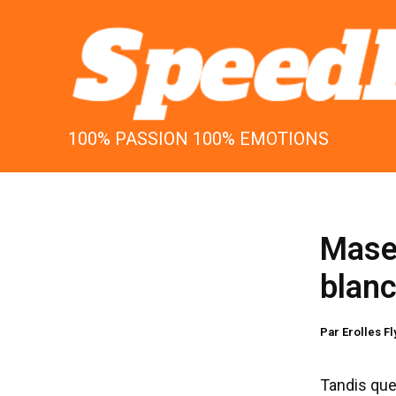
Aller
au
contenu
100% PASSION 100% EMOTIONS
Maser
blanc
Par
Erolles F
Tandis que