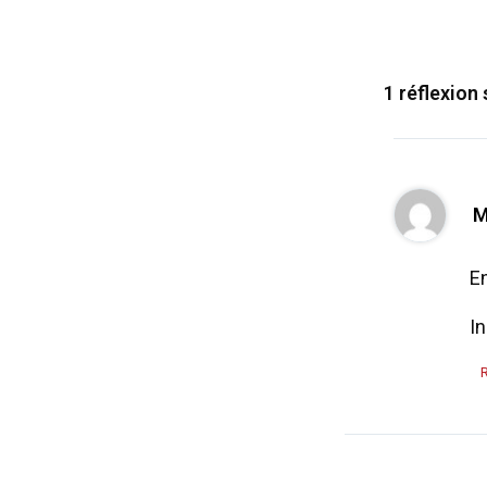
1 réflexion
En
In