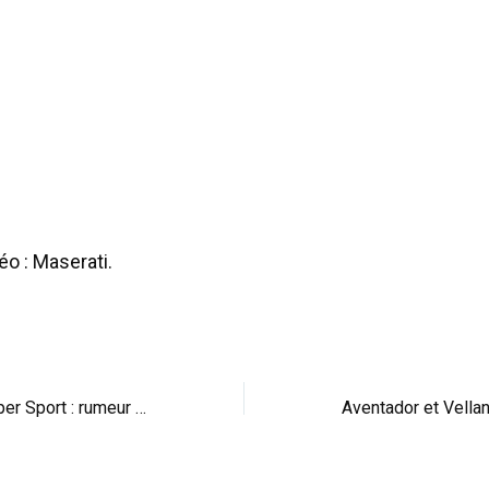
éo : Maserati.
Bugatti Veyron Hyper Sport : rumeur de v-max…