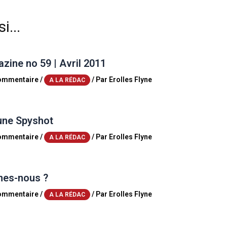
i...
ine no 59 | Avril 2011
commentaire
/
/ Par
Erolles Flyne
A LA RÉDAC
une Spyshot
commentaire
/
/ Par
Erolles Flyne
A LA RÉDAC
es-nous ?
commentaire
/
/ Par
Erolles Flyne
A LA RÉDAC