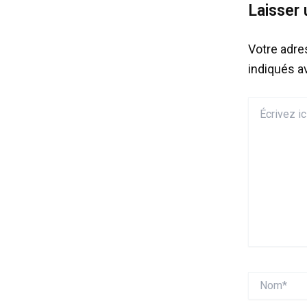
Laisser
Votre adre
indiqués 
Écrivez
ici…
Nom*