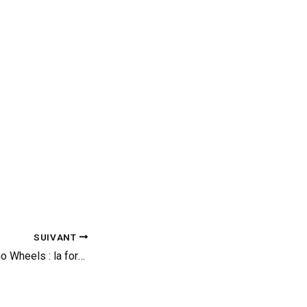
SUIVANT
Aventador et Vellano Wheels : la force du côté obcur !