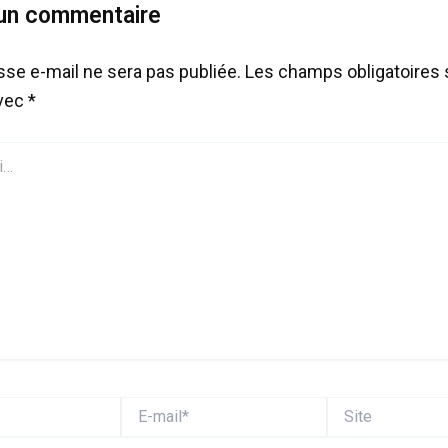
 un commentaire
sse e-mail ne sera pas publiée.
Les champs obligatoires 
avec
*
E-
Site
mail*