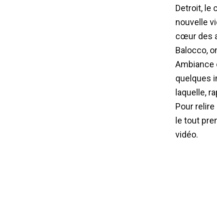
Detroit, le
nouvelle v
cœur des a
Balocco, o
Ambiance d
quelques i
laquelle, 
Pour relire
le tout pre
vidéo.