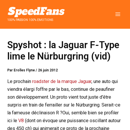
Aller
au
contenu
100% PASSION 100% EMOTIONS
Spyshot : la Jaguar F-Type
lime le Nürburgring (vid)
Par
Erolles Flyne
/
26 juin 2012
Le prochain
roadster de la marque Jaguar
, une auto qui
viendra élargi l’offre par le bas, continue de peaufiner
son développement. Un proto vient tout juste d’être
surpris en train de ferrailler sur le Nürburgring. Serait-ce
la fameuse déclinaison R ?
Oui, semble bien se profiler
ici le
V8
(dont on évoque une puissance oscillant autour
des 450 ch) qui animerait ce proto de la prochaine