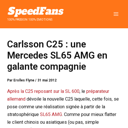
Aller
au
contenu
100% PASSION 100% EMOTIONS
Carlsson C25 : une
Mercedes SL65 AMG en
galante compagnie
Par
Erolles Flyne
/
31 mai 2012
Après la C25 reposant sur la SL 600
, le
préparateur
allemand
dévoile la nouvelle C25 laquelle, cette fois, se
pose comme une réalisation signée à partir de la
stratosphérique
SL65 AMG
. Comme pour mieux flatter
le client chinois ou asiatiques (ou pas, simple