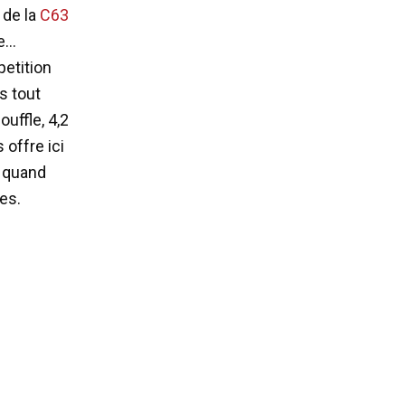
 de la
C63
fe…
etition
s tout
uffle, 4,2
 offre ici
s quand
es.