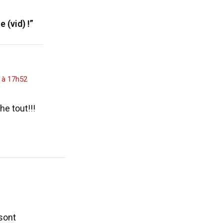
 (vid) !”
 à 17h52
e tout!!!
sont