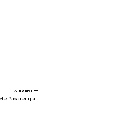
SUIVANT
Nighthawk : la Porsche Panamera par GSC