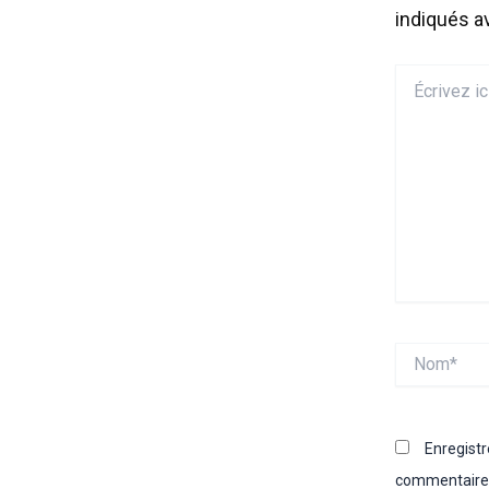
indiqués 
Écrivez
ici…
Nom*
Enregist
commentaire