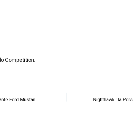
do Competition.
Réveil-matin : fumante Ford Mustang Shelby GT500 (vid)