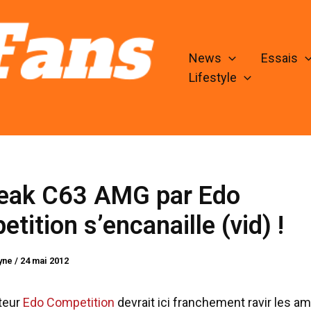
News
Essais
Lifestyle
reak C63 AMG par Edo
tition s’encanaille (vid) !
lyne
/
24 mai 2012
teur
Edo Competition
devrait ici franchement ravir les a