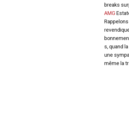
breaks sur
AMG
Estate
Rappelons 
revendique
bonnement 
s, quand l
une sympat
même la tr