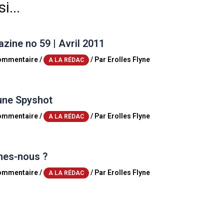
i...
ine no 59 | Avril 2011
commentaire
/
/ Par
Erolles Flyne
A LA RÉDAC
une Spyshot
commentaire
/
/ Par
Erolles Flyne
A LA RÉDAC
es-nous ?
commentaire
/
/ Par
Erolles Flyne
A LA RÉDAC