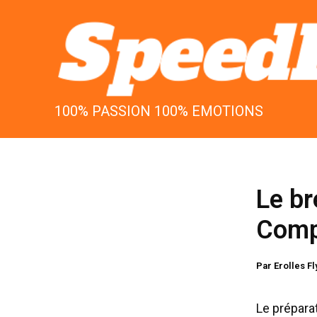
Aller
au
contenu
100% PASSION 100% EMOTIONS
Le b
Compe
Par
Erolles F
Le prépara