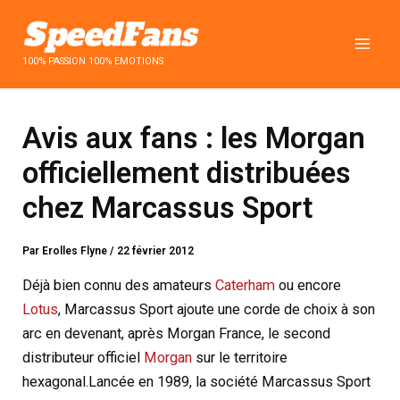
Aller
au
contenu
100% PASSION 100% EMOTIONS
Avis aux fans : les Morgan
officiellement distribuées
chez Marcassus Sport
Par
Erolles Flyne
/
22 février 2012
Déjà bien connu des amateurs
Caterham
ou encore
Lotus
, Marcassus Sport ajoute une corde de choix à son
arc en devenant, après Morgan France, le second
distributeur officiel
Morgan
sur le territoire
hexagonal.
Lancée en 1989, la société Marcassus Sport