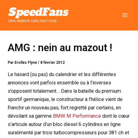
Aller
au
contenu
100% PASSION 100% EMOTIONS
AMG : nein au mazout !
Par
Erolles Flyne
/
8 février 2012
Le hasard (ou pas) du calendrier et les différentes
annonces vont parfois ensemble ou à l’inverses
s’opposent totalement… Dans la bataille du premium
sportif germanique, le constructeur à l’hélice vient de
franchir un nouveau pas, fort regretté par certains, en
dévoilant sa gamme
BMW M Performance
dont le cœur
s’articule autour d’un bloc diesel 6 cylindres en ligne
suralimenté par trois turbocompresseurs pour 381 ch et