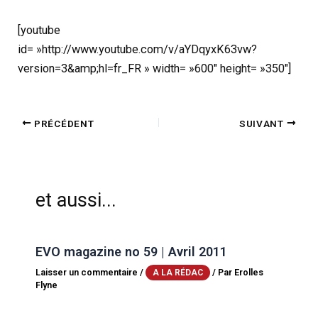
[youtube
id= »http://www.youtube.com/v/aYDqyxK63vw?
version=3&amp;hl=fr_FR » width= »600″ height= »350″]
PRÉCÉDENT
SUIVANT
et aussi...
EVO magazine no 59 | Avril 2011
Laisser un commentaire
/
/ Par
Erolles
A LA RÉDAC
Flyne