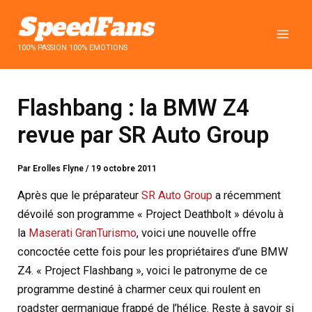
Aller
au
contenu
100% PASSION 100% EMOTIONS
Flashbang : la BMW Z4
revue par SR Auto Group
Par
Erolles Flyne
/
19 octobre 2011
Après que le préparateur
SR Auto Group
a récemment
dévoilé son programme « Project Deathbolt » dévolu à
la
Maserati GranTurismo
, voici une nouvelle offre
concoctée cette fois pour les propriétaires d’une BMW
Z4. « Project Flashbang », voici le patronyme de ce
programme destiné à charmer ceux qui roulent en
roadster germanique frappé de l’hélice. Reste à savoir si