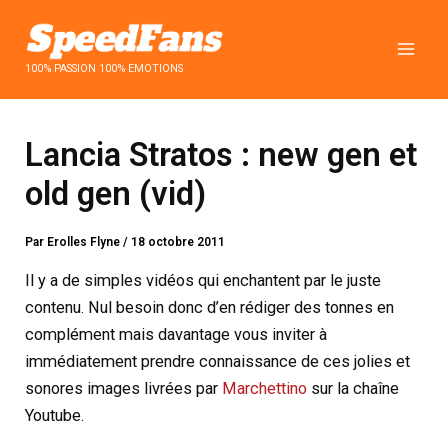
Aller
au
contenu
100% PASSION 100% EMOTIONS
Lancia Stratos : new gen et
old gen (vid)
Par
Erolles Flyne
/
18 octobre 2011
Il y a de simples vidéos qui enchantent par le juste
contenu. Nul besoin donc d’en rédiger des tonnes en
complément mais davantage vous inviter à
immédiatement prendre connaissance de ces jolies et
sonores images livrées par
Marchettino
sur la chaîne
Youtube.