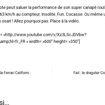
ilote peut saluer la performance de son super canapé roul
163 km/h au compteur. Insolite. Fun. Cocasse. Ou même 
n osait ! Allez pourquoi pas. Place à la vidéo.
id= »http://www.youtube.com/v/Xz3LScJDVbw?
amp;hl=fr_FR » width= »600″ height= »350″]
Vorsteiner équipe la Ferrari California : de bon goût
i...