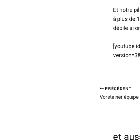
Et notre p
à plus de 
débile si o
[youtube 
version=3&
PRÉCÉDENT
et auss