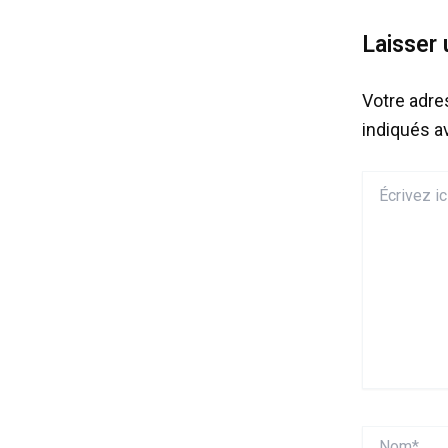
Laisser
Votre adre
indiqués 
Écrivez
ici…
Nom*