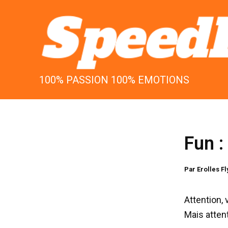
Aller
au
contenu
100% PASSION 100% EMOTIONS
Fun :
Par
Erolles F
Attention,
Mais atten