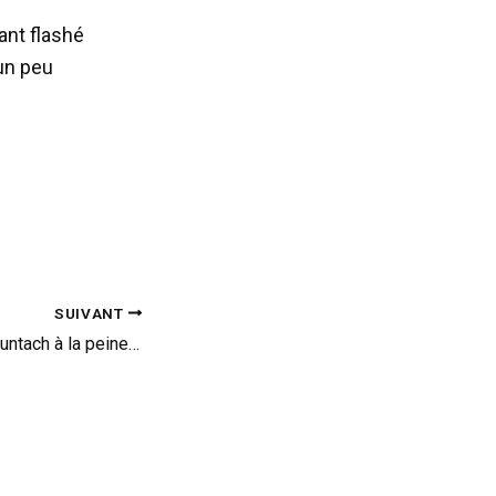
ant flashé
un peu
SUIVANT
Fail : le dragster Countach à la peine (vid)