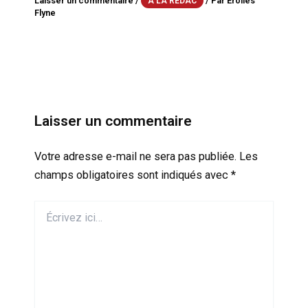
Laisser un commentaire
/
/ Par
Erolles
A LA RÉDAC
Flyne
Laisser un commentaire
Votre adresse e-mail ne sera pas publiée.
Les
champs obligatoires sont indiqués avec
*
Écrivez
ici…