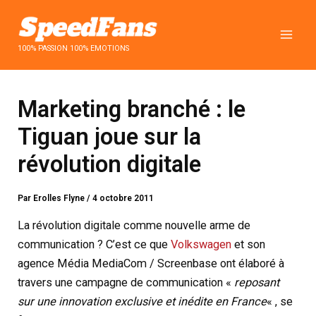
Aller
au
contenu
100% PASSION 100% EMOTIONS
Marketing branché : le
Tiguan joue sur la
révolution digitale
Par
Erolles Flyne
/
4 octobre 2011
La révolution digitale comme nouvelle arme de
communication ? C’est ce que
Volkswagen
et son
agence Média MediaCom / Screenbase ont élaboré à
travers une campagne de communication «
reposant
sur une innovation exclusive et inédite en France
« , se