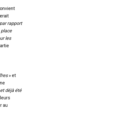
convient
erait
par rapport
 place
ur les
artie
fres
» et
une
 et déjà été
 leurs
r au