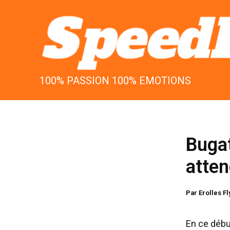
Aller
au
contenu
100% PASSION 100% EMOTIONS
Bugat
atten
Par
Erolles F
En ce débu