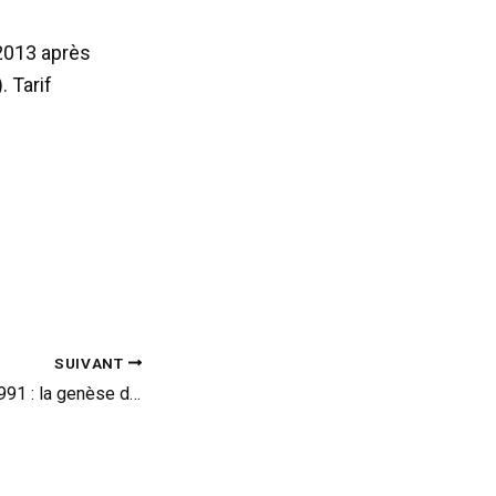
 2013 après
. Tarif
SUIVANT
Porsche 911 Type 991 : la genèse de son développement (vid)