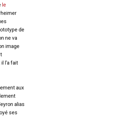
e
le
ürheimer
ues
rototype de
on ne va
son image
t
 l’a fait
ncement aux
idement
Veyron alias
voyé ses