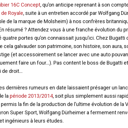
libier 16C Concept
, qu’on anticipe reprenant à son compt
 de Royale
, suite à un entretien accordé par Wolfgang D
le de la marque de Molsheim) à nos confrères britanniq
 En résumé ? Attendez vous à une franche évolution du p
 quatre portes qu’on connaissait jusqu’ici. Chez Bugatti 
cela galvauder son patrimoine, son histoire, son aura, 
stige (et accessoirement se lancer avec une auto pouvan
ement faire un four…). Pas content le boss de Bugatti et il
i de droit…
les dernières rumeurs en date laissaient présager un la
de la
période 2013/2014
, soit plus simplement aussi rap
t permis la fin de la production de l’ultime évolution de la 
yron Super Sport, Wolfgang Dürheimer a fermement ren
et ingénieurs à leurs études.