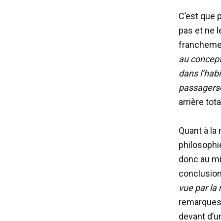
C’est que p
pas et ne l
franchemen
au concept
dans l’habi
passagers
arrière to
Quant à la
philosophie
donc au mi
conclusion
vue par la
remarques 
devant d’