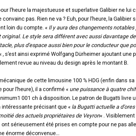
our l’heure la majestueuse et superlative Galibier ne lui 
e convainc pas. Rien ne va ? Euh, pour l’heure, la Galibier s
t loin du compte. «
Il y aura des changements notables 
 original. Le style sera différent avec aussi davantage de
tacle, plus d’espace aussi bien pour le conducteur que po
« , s’est ainsi exprimé Wolfgang Dürheimer ajoutant une p
talement revue au niveau du design après le montant B.
 mécanique de cette limousine 100 % HDG (enfin dans sa
 pour l’heure), il a confirmé «
une puissance à quatre chif
nimum1 001 ch à disposition. Le patron de Bugatti livre 
 intéressante précisant que «
la Bugatti actuelle a d’ores
 moitié des actuels propriétaires de Veyron
« . Visiblement
ont sérieusement été prises en compte pour ne pas alle
une énorme déconvenue…