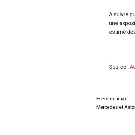
A suivre p
une exposit
estimé dés
Source :
A
PRÉCÉDENT