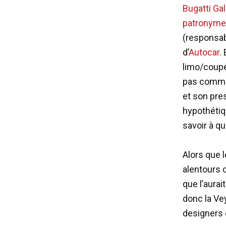
Bugatti Ga
patronyme
(responsab
d’
Autocar
.
limo/coupé
pas comme 
et son pre
hypothétiqu
savoir à qu
Alors que 
alentours 
que l’aurai
donc la Ve
designers 