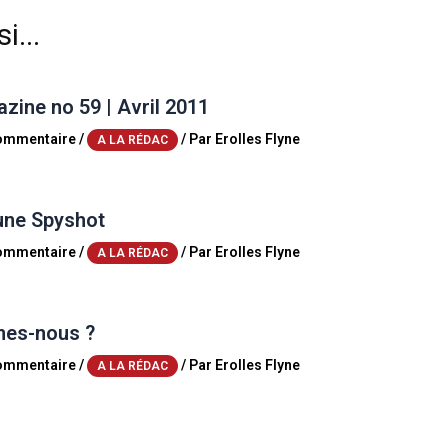
i...
ine no 59 | Avril 2011
commentaire
/
/ Par
Erolles Flyne
A LA RÉDAC
une Spyshot
commentaire
/
/ Par
Erolles Flyne
A LA RÉDAC
es-nous ?
commentaire
/
/ Par
Erolles Flyne
A LA RÉDAC