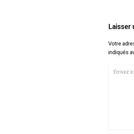
Laisser
Votre adre
indiqués 
Écrivez
ici…