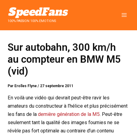
Aller
au
contenu
100% PASSION 100% EMOTIONS
Sur autobahn, 300 km/h
au compteur en BMW M5
(vid)
Par
Erolles Flyne
/
27 septembre 2011
En voilà une vidéo qui devrait peut-être ravir les
amateurs du constructeur à l’hélice et plus précisément
les fans de la
dernière génération de la M5
. Peut-être
seulement tant la qualité des images fournies ne se
révèle pas fort optimale au contraire d’un contenu