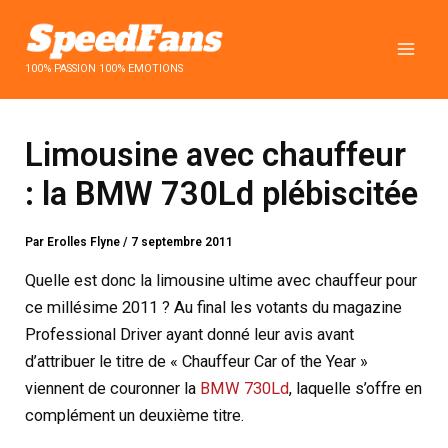
Aller
au
contenu
100% PASSION 100% EMOTIONS
Limousine avec chauffeur
: la BMW 730Ld plébiscitée
Par
Erolles Flyne
/
7 septembre 2011
Quelle est donc la limousine ultime avec chauffeur pour
ce millésime 2011 ? Au final les votants du magazine
Professional Driver ayant donné leur avis avant
d’attribuer le titre de « Chauffeur Car of the Year »
viennent de couronner la
BMW 730Ld
, laquelle s’offre en
complément un deuxième titre.