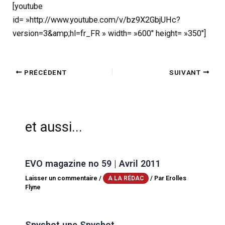
[youtube
id= »http://www.youtube.com/v/bz9X2GbjUHc?
version=3&amp;hl=fr_FR » width= »600″ height= »350″]
PRÉCÉDENT
SUIVANT
et aussi...
EVO magazine no 59 | Avril 2011
Laisser un commentaire
/
/ Par
Erolles
A LA RÉDAC
Flyne
Spyshot une Spyshot