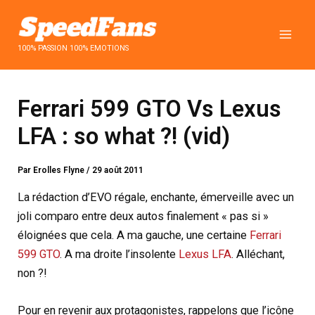
Aller
au
contenu
100% PASSION 100% EMOTIONS
Ferrari 599 GTO Vs Lexus
LFA : so what ?! (vid)
Par
Erolles Flyne
/
29 août 2011
La rédaction d’EVO régale, enchante, émerveille avec un
joli comparo entre deux autos finalement « pas si »
éloignées que cela. A ma gauche, une certaine
Ferrari
599 GTO
. A ma droite l’insolente
Lexus LFA
. Alléchant,
non ?!
Pour en revenir aux protagonistes, rappelons que l’icône