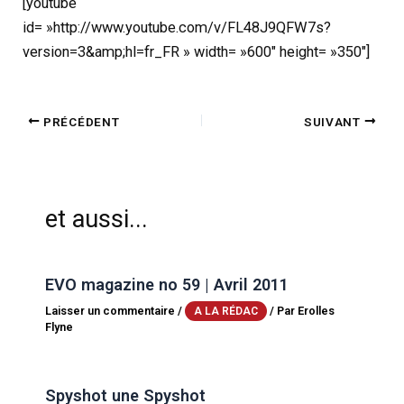
[youtube
id= »http://www.youtube.com/v/FL48J9QFW7s?
version=3&amp;hl=fr_FR » width= »600″ height= »350″]
PRÉCÉDENT
SUIVANT
et aussi...
EVO magazine no 59 | Avril 2011
Laisser un commentaire
/
/ Par
Erolles
A LA RÉDAC
Flyne
Spyshot une Spyshot