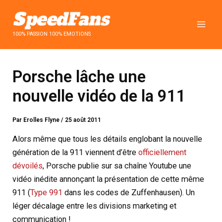
Aller
au
contenu
100% PASSION 100% EMOTIONS
Porsche lâche une
nouvelle vidéo de la 911
Par
Erolles Flyne
/
25 août 2011
Alors même que tous les détails englobant la nouvelle
génération de la 911 viennent d’être
officiellement
dévoilés
, Porsche publie sur sa chaîne Youtube une
vidéo inédite annonçant la présentation de cette même
911 (
Type 991
dans les codes de Zuffenhausen). Un
léger décalage entre les divisions marketing et
communication !