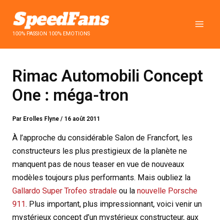
Aller
au
contenu
100% PASSION 100% EMOTIONS
Rimac Automobili Concept
One : méga-tron
Par
Erolles Flyne
/
16 août 2011
À l’approche du considérable Salon de Francfort, les
constructeurs les plus prestigieux de la planète ne
manquent pas de nous teaser en vue de nouveaux
modèles toujours plus performants. Mais oubliez la
Gallardo Super Trofeo stradale
ou la
nouvelle Porsche
911
. Plus important, plus impressionnant, voici venir
un
mystérieux concept d’un mystérieux constructeur, aux