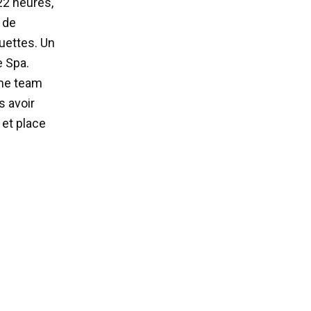
22 heures,
 de
uettes. Un
e Spa.
ême team
s avoir
 et place