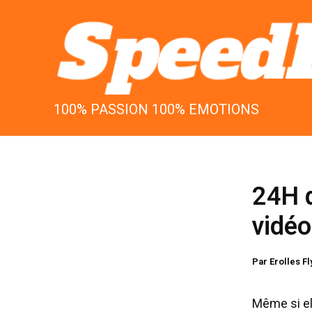
Aller
au
contenu
100% PASSION 100% EMOTIONS
24H d
vidé
Par
Erolles F
Même si ell