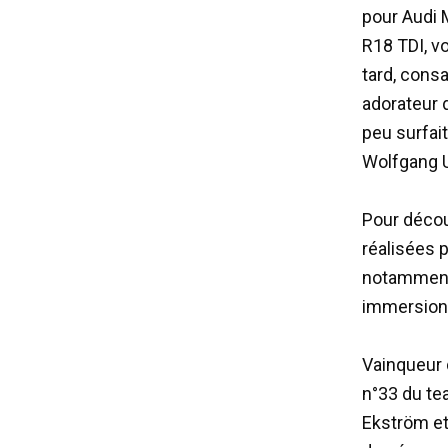
pour Audi 
R18 TDI, v
tard, cons
adorateur 
peu surfai
Wolfgang Ul
Pour découv
réalisées 
notamment 
immersion,
Vainqueur 
n°33 du te
Ekström et 