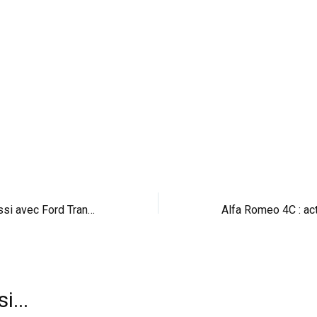
Si, si, drift rime aussi avec Ford Transit (vid)
i...