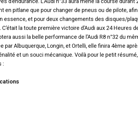
es d’endurance. L’Audi n°33 aura mené la course durant 
nt en pitlane que pour changer de pneus ou de pilote, afin
r en essence, et pour deux changements des disques/plaq
 C’était la toute première victoire d’Audi aux 24 Heures d
notera aussi la belle performance de l’Audi R8 n°32 du m
e par Albuquerque, Longin, et Ortelli, elle finira 4ème aprè
nalité et un souci mécanique. Voilà pour le petit résumé,
 :
ications