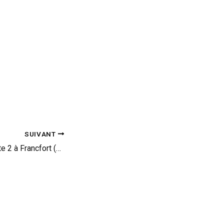
SUIVANT
Alfa Romeo 4C : acte 2 à Francfort (vid)