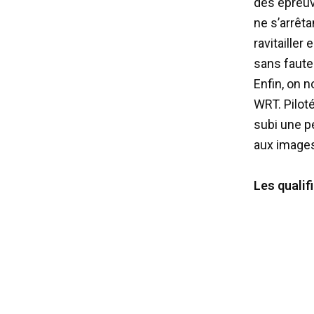
des épreuv
ne s’arrêta
ravitaille
sans faute.
Enfin, on 
WRT. Piloté
subi une pé
aux images
Les qualif