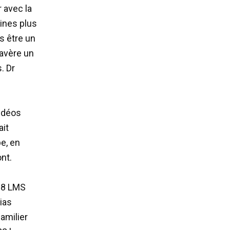
 avec la
ines plus
s être un
’avère un
. Dr
vidéos
ait
e, en
nt.
 R8 LMS
ias
amilier