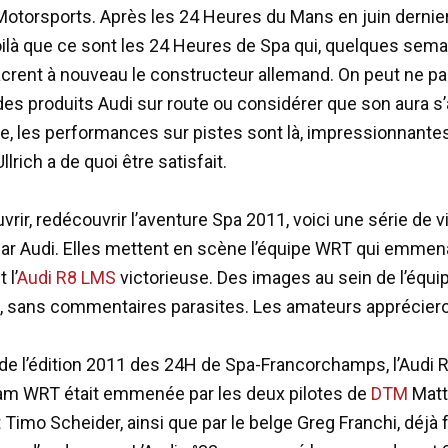
Motorsports. Après les 24 Heures du Mans en juin dernier
oilà que ce sont les 24 Heures de Spa qui, quelques sema
acrent à nouveau le constructeur allemand.
On peut ne pa
des produits Audi sur route ou considérer que son aura s
te, les performances sur pistes sont là, impressionnantes
lrich a de quoi être satisfait.
rir, redécouvrir l’aventure Spa 2011, voici une série de 
par Audi. Elles mettent en scène l’équipe WRT qui emmen
l’
Audi R8 LMS
victorieuse. Des images au sein de l’équip
 sans commentaires parasites. Les amateurs appréciero
de l’édition 2011 des 24H de Spa-Francorchamps, l’Audi
am WRT était emmenée par les deux pilotes de
DTM
Matt
Timo Scheider, ainsi que par le belge Greg Franchi, déjà f