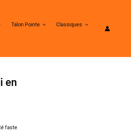
Talon Pointe
Classiques
i en
té faste