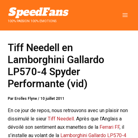
Aller
au
contenu
100% PASSION 100% EMOTIONS
Tiff Needell en
Lamborghini Gallardo
LP570-4 Spyder
Performante (vid)
Par
Erolles Flyne
/
10 juillet 2011
En ce jour de repos, nous retrouvons avec un plaisir non
dissimulé le sieur
Tiff Needell
. Après que l’Anglais a
dévoilé son sentiment aux manettes de la
Ferrari FF
, il
s’installe au volant de la
Lamborghini Gallardo LP570-4