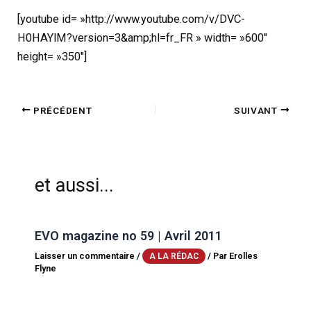
[youtube id= »http://www.youtube.com/v/DVC-
H0HAYlM?version=3&amp;hl=fr_FR » width= »600″
height= »350″]
PRÉCÉDENT
SUIVANT
et aussi...
EVO magazine no 59 | Avril 2011
Laisser un commentaire
/
/ Par
Erolles
A LA RÉDAC
Flyne