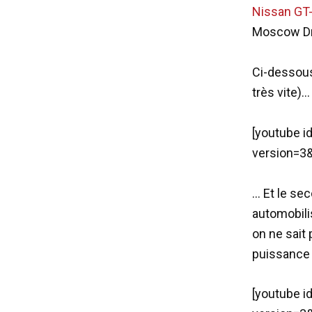
Nissan GT
Moscow Drif
Ci-dessous 
très vite)…
[youtube i
version=3&
… Et le sec
automobili
on ne sait 
puissance n
[youtube 