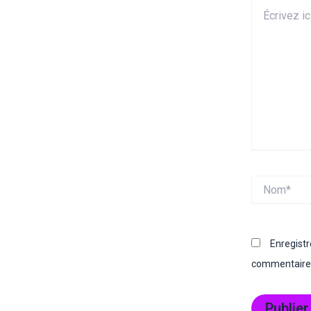
Écrivez
ici…
Nom*
Enregist
commentaire