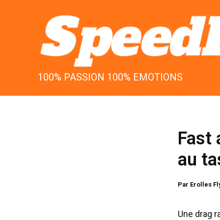
Aller
au
contenu
100% PASSION 100% EMOTIONS
Fast 
au ta
Par
Erolles F
Une drag r