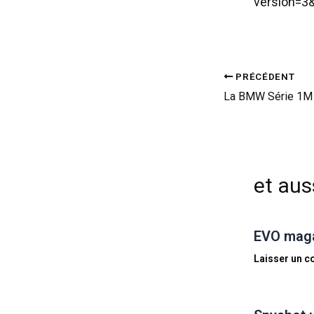
version=3&
PRÉCÉDENT
et auss
EVO magaz
Laisser un 