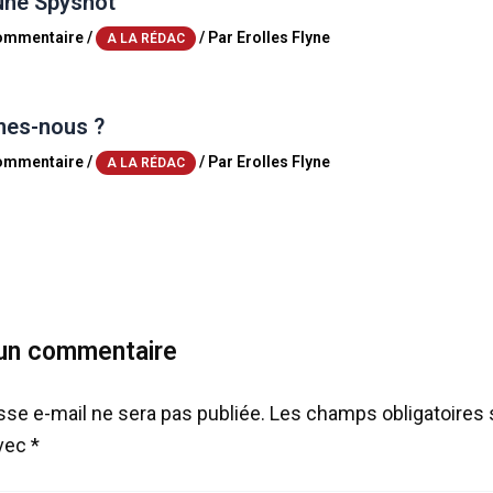
une Spyshot
commentaire
/
/ Par
Erolles Flyne
A LA RÉDAC
es-nous ?
commentaire
/
/ Par
Erolles Flyne
A LA RÉDAC
 un commentaire
sse e-mail ne sera pas publiée.
Les champs obligatoires 
avec
*