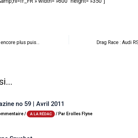
amp;hl=fr_FR » width= »600″ height= »350″]
La BMW Série 1M encore plus puissante avec Kelleners Sport
i...
ine no 59 | Avril 2011
commentaire
/
/ Par
Erolles Flyne
A LA RÉDAC