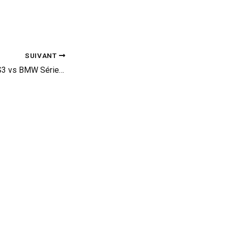
SUIVANT
Drag Race : Audi RS3 vs BMW Série 1M Coupé (vid)