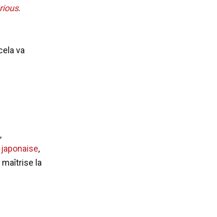
rious
.
cela va
,
 japonaise
,
 maîtrise la