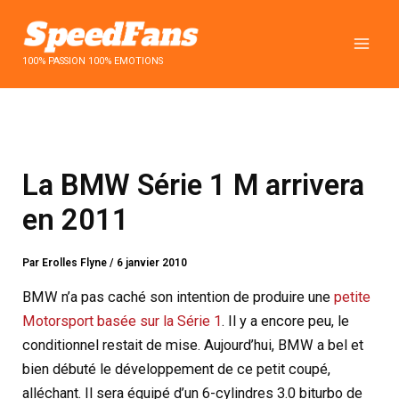
Aller
au
contenu
100% PASSION 100% EMOTIONS
La BMW Série 1 M arrivera
en 2011
Par
Erolles Flyne
/
6 janvier 2010
BMW n’a pas caché son intention de produire une
petite
Motorsport basée sur la Série 1
. Il y a encore peu, le
conditionnel restait de mise. Aujourd’hui, BMW a bel et
bien débuté le développement de ce petit coupé,
alléchant. Il sera équipé d’un 6-cylindres 3.0 biturbo de