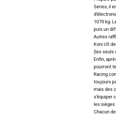
Series, il 
d’électroni
1070 kg. Le
puis un dif
Autres raf
Koni US des
(les seuls 
Enfin, aprè
pourront t
Racing com
toujours pa
mais des c
s’équiper c
les sièges
Chacun des