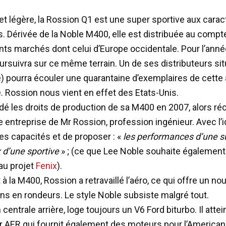
et légère, la Rossion Q1 est une super sportive aux carac
es. Dérivée de la Noble M400, elle est distribuée au comp
ents marchés dont celui d’Europe occidentale. Pour l’anné
rsuivra sur ce même terrain. Un de ses distributeurs situ
) pourra écouler une quarantaine d’exemplaires de cette 
. Rossion nous vient en effet des Etats-Unis.
dé les droits de production de sa M400 en 2007, alors r
te entreprise de Mr Rossion, profession ingénieur. Avec l’
les capacités et de proposer : «
les performances d’une s
x d’une sportive
» ; (ce que Lee Noble souhaite également
au projet
Fenix
).
 à la M400, Rossion a retravaillé l’aéro, ce qui offre un n
ns en rondeurs. Le style Noble subsiste malgré tout.
 centrale arrière, loge toujours un V6 Ford biturbo. Il attei
r AER qui fournit également des moteurs pour l’America