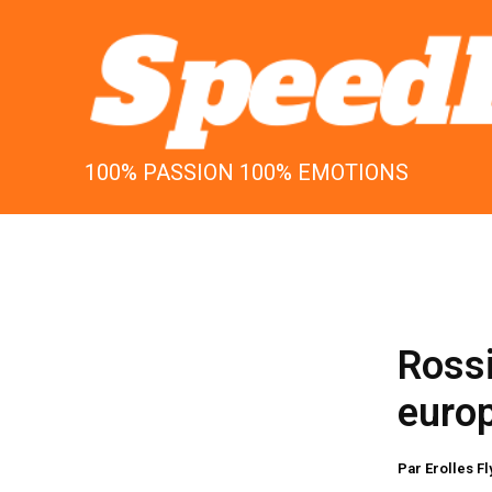
Aller
au
contenu
100% PASSION 100% EMOTIONS
Rossi
euro
Par
Erolles F