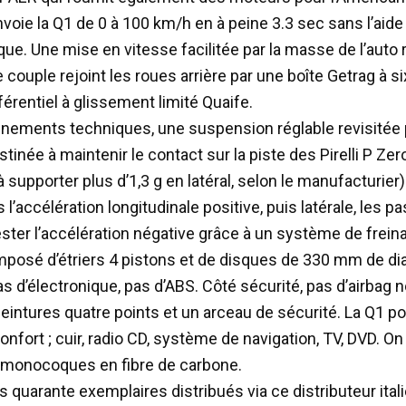
envoie la Q1 de 0 à 100 km/h en à peine 3.3 sec sans l’aide
que. Une mise en vitesse facilitée par la masse de l’auto 
 couple rejoint les roues arrière par une boîte Getrag à s
férentiel à glissement limité Quaife.
finements techniques, une suspension réglable revisitée
tinée à maintenir le contact sur la piste des Pirelli P Ze
à supporter plus d’1,3 g en latéral, selon le manufacturier)
s l’accélération longitudinale positive, puis latérale, les 
ester l’accélération négative grâce à un système de frei
posé d’étriers 4 pistons et de disques de 330 mm de di
s d’électronique, pas d’ABS. Côté sécurité, pas d’airbag 
eintures quatre points et un arceau de sécurité. La Q1 po
onfort ; cuir, radio CD, système de navigation, TV, DVD. On
 monocoques en fibre de carbone.
 quarante exemplaires distribués via ce distributeur ital