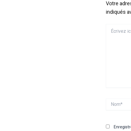
Votre adre
indiqués 
Écrivez
ici…
Nom*
Enregist