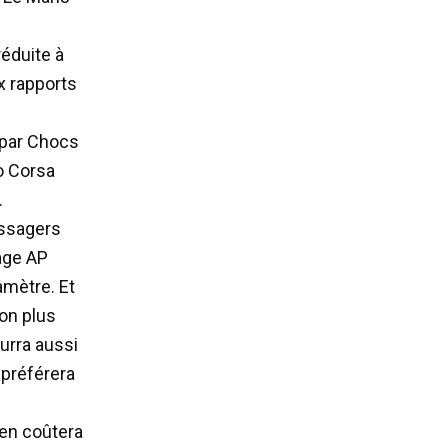
réduite à
ix rapports
 par Chocs
ro Corsa
.
passagers
nage AP
amètre. Et
non plus
urra aussi
 préférera
ien coûtera