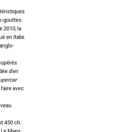
téristiques
te-gouttes
e 2010, la
é en Italie
anglo-
écupérés
idée d’en
upercar
 faire avec
ouveau
nt 450 ch.
n Le Mans