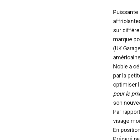
Puissante 
affriolant
sur différ
marque pou
(UK Garage
américaine
Noble a cé
par la peti
optimiser 
pour le pri
son nouve
Par rapport
visage moi
En position
Préparé pa