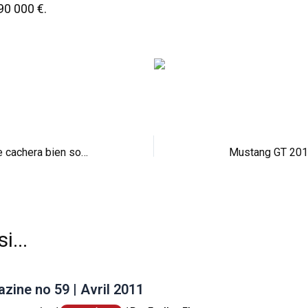
 90 000 €.
BMW M5 F10 : elle cachera bien son jeu
Mustang GT 2010 
i...
ine no 59 | Avril 2011