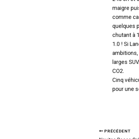
maigre pui
comme capa
quelques p
chutant à 
1.0 ! Si La
ambitions, 
larges SUV
CO2.
Cinq véhic
pour une so
PRÉCÉDENT