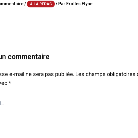
commentaire
/
/ Par
Erolles Flyne
A LA RÉDAC
 un commentaire
sse e-mail ne sera pas publiée.
Les champs obligatoires 
avec
*