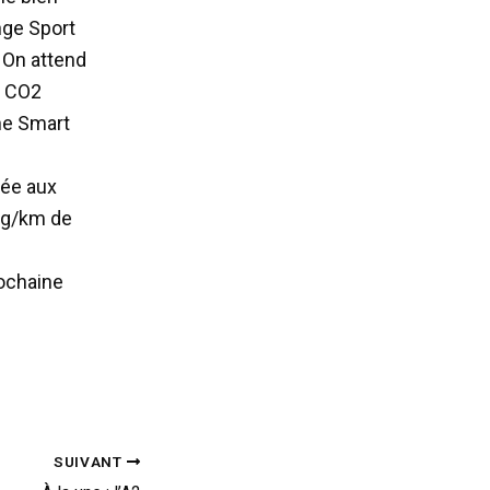
nge Sport
 On attend
e CO2
ne Smart
s
ée aux
 g/km de
rochaine
SUIVANT