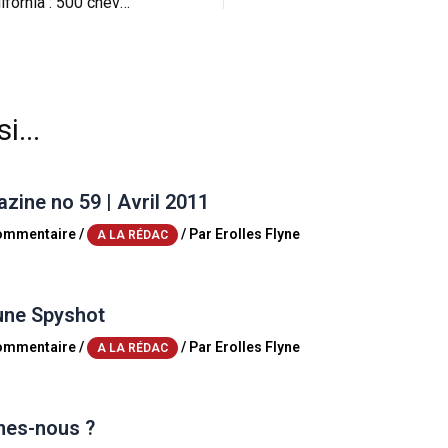
Novitec Rosso California : 500 chevaux au vent
i...
ine no 59 | Avril 2011
commentaire
/
/ Par
Erolles Flyne
A LA RÉDAC
une Spyshot
commentaire
/
/ Par
Erolles Flyne
A LA RÉDAC
es-nous ?