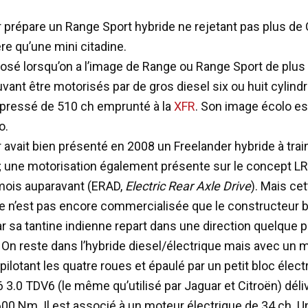
 prépare un Range Sport hybride ne rejetant pas plus de
re qu’une mini citadine.
t osé lorsqu’on a l’image de Range ou Range Sport de plus 
ant être motorisés par de gros diesel six ou huit cylindr
pressé de 510 ch emprunté à la
XFR
. Son image écolo est
o.
avait bien présenté en 2008 un Freelander hybride à train
 ; une motorisation également présente sur le concept L
mois auparavant (ERAD,
Electric Rear Axle Drive
). Mais cet
e n’est pas encore commercialisée que le constructeur b
r sa tantine indienne repart dans une direction quelque 
. On reste dans l’hybride diesel/électrique mais avec un 
ilotant les quatre roues et épaulé par un petit bloc électr
6 3.0 TDV6 (le même qu’utilisé par Jaguar et Citroën) déliv
600 Nm. Il est associé à un moteur électrique de 34 ch. U