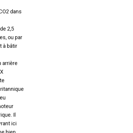
 CO2 dans
de 2,5
es, ou par
 à bâtir
 arrière
RX
te
ritannique
peu
moteur
ique. Il
rant ici
ne bien