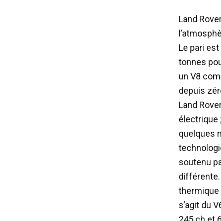
Land Rover
l’atmosphè
Le pari es
tonnes pouv
un V8 com
depuis zér
Land Rover 
électrique
quelques 
technologi
soutenu pa
différente
thermique p
s’agit du V
245 ch et 