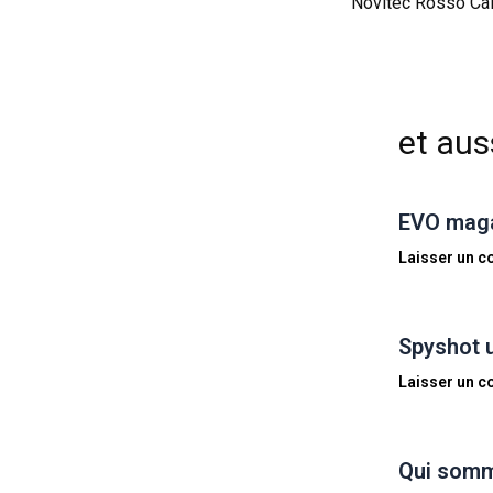
et auss
EVO magaz
Laisser un 
Spyshot 
Laisser un 
Qui somm