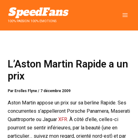
Aller
au
contenu
100% PASSION 100% EMOTIONS
L’Aston Martin Rapide a un
prix
Par
Erolles Flyne
/
7 décembre 2009
Aston Martin appose un prix sur sa berline Rapide. Ses
concurrentes s’appelleront Porsche Panamera, Maserati
Quattroporte ou Jaguar
XFR
. À côté d’elle, celles-ci
pourront se sentir inférieures, par la beauté (une en
particulier… suivez mon regard, orienté nord-est) et par