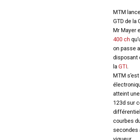
MTM lance 
GTD de la G
Mr Mayer e
400 ch
qu’u
on passe a
disposant 
la
GTI
.
MTM s’est 
électroniq
atteint un
123d sur c
différenti
courbes du
secondes à
vigueur.