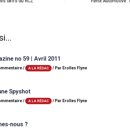
es tarifs du RCZ
i...
ine no 59 | Avril 2011
commentaire
/
/ Par
Erolles Flyne
A LA RÉDAC
une Spyshot
commentaire
/
/ Par
Erolles Flyne
A LA RÉDAC
es-nous ?