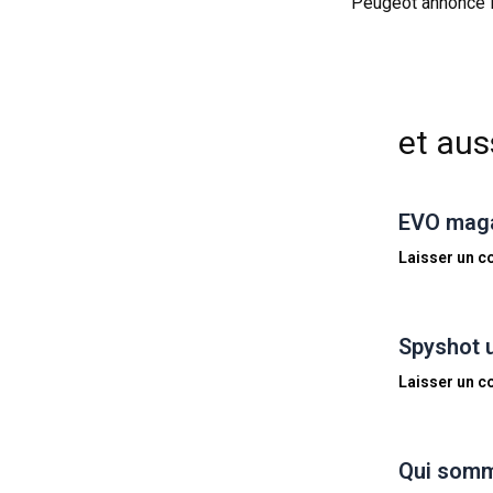
Peugeot annonce l
et auss
EVO magaz
Laisser un 
Spyshot 
Laisser un 
Qui somm