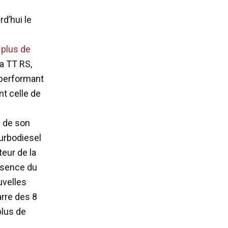
d’hui le
 plus de
la TT RS,
 performant
t celle de
n de son
turbodiesel
teur de la
absence du
uvelles
rre des 8
plus de