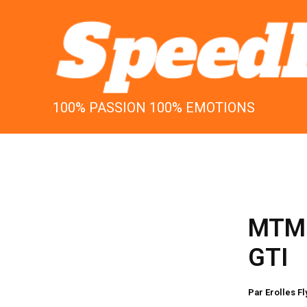
Aller
au
contenu
100% PASSION 100% EMOTIONS
MTM G
GTI
Par
Erolles F