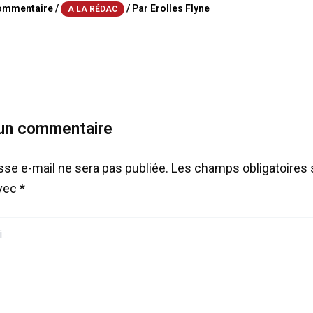
commentaire
/
/ Par
Erolles Flyne
A LA RÉDAC
 un commentaire
sse e-mail ne sera pas publiée.
Les champs obligatoires 
avec
*