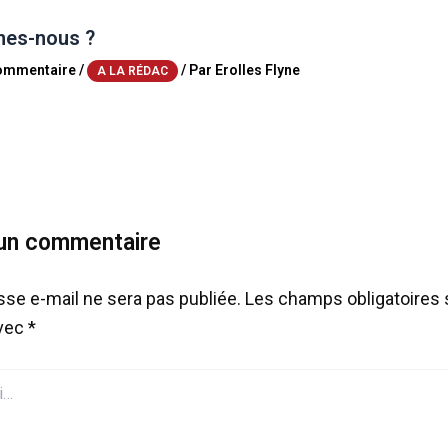
es-nous ?
commentaire
/
/ Par
Erolles Flyne
A LA RÉDAC
 un commentaire
sse e-mail ne sera pas publiée.
Les champs obligatoires 
avec
*