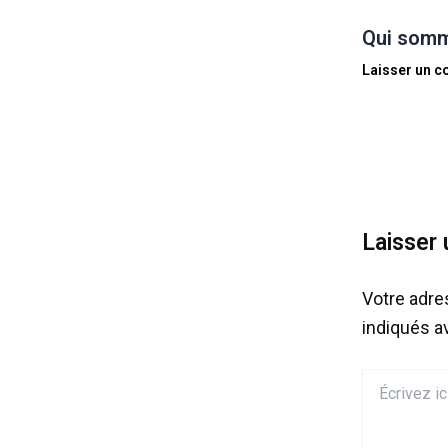
Qui somm
Laisser un 
Laisser
Votre adre
indiqués 
Écrivez
ici…