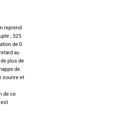
 en reprend
ple ; 525
ation de 0
retard au
k de plus de
chappe de
e sourire et
on de ce
 est