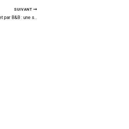
SUIVANT
Audi A5/S5 cabriolet par B&B : une sacré cure de vitamines