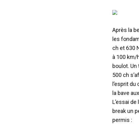
Après la be
les fondam
ch et 630 
à 100 km/h
boulot. Un 
500 ch s’a
l’esprit du
la bave aux
L’essai de 
break un p
permis :