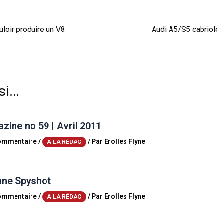
loir produire un V8
i...
ine no 59 | Avril 2011
commentaire
/
/ Par
Erolles Flyne
A LA RÉDAC
une Spyshot
commentaire
/
/ Par
Erolles Flyne
A LA RÉDAC