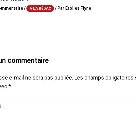
commentaire
/
/ Par
Erolles Flyne
A LA RÉDAC
 un commentaire
sse e-mail ne sera pas publiée.
Les champs obligatoires 
avec
*