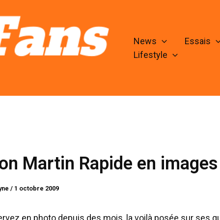
News
Essais
Lifestyle
on Martin Rapide en images
lyne
/
1 octobre 2009
ervez en photo depuis des mois, la voilà posée sur ses q