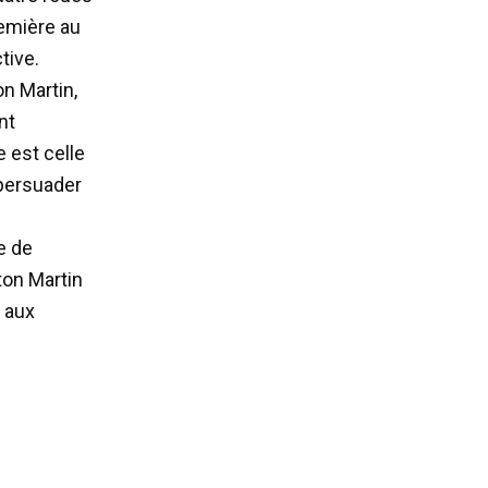
remière au
tive.
on Martin,
nt
 est celle
 persuader
e de
ston Martin
 aux