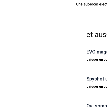
Une supercar élect
et auss
EVO magaz
Laisser un 
Spyshot 
Laisser un 
Qui somm