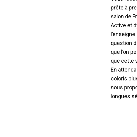
prête à pre
salon de Fr
Active et d
l’enseigne 
question d
que l’on p
que cette 
En attenda
coloris plu
nous propo
longues sé