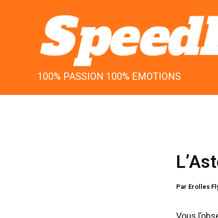
Aller
au
contenu
100% PASSION 100% EMOTIONS
L’Ast
Par
Erolles F
Vous l’obs