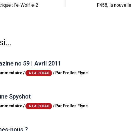
rique : l’e-Wolf e-2
F458, la nouvell
i...
ine no 59 | Avril 2011
commentaire
/
/ Par
Erolles Flyne
A LA RÉDAC
une Spyshot
commentaire
/
/ Par
Erolles Flyne
A LA RÉDAC
es-nous ?