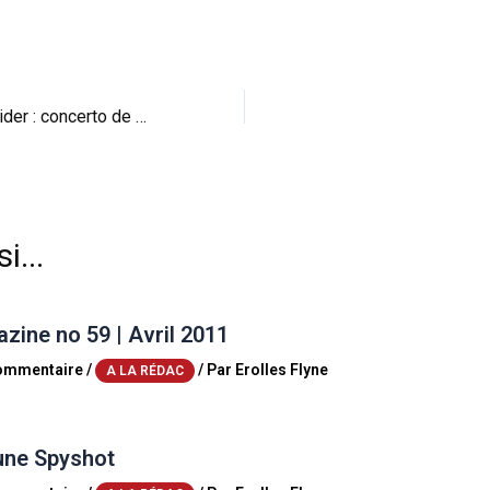
Alfa Romeo 8C Spider : concerto de plein air
i...
ine no 59 | Avril 2011
commentaire
/
/ Par
Erolles Flyne
A LA RÉDAC
une Spyshot