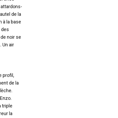
, attardons-
autel de la
n à la base
e des
 de noir se
. Un air
 profil,
ment de la
flèche.
’Enzo.
 triple
eur la