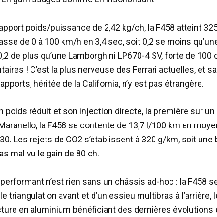
apport poids/puissance de 2,42 kg/ch, la F458 atteint 32
passe de 0 à 100 km/h en 3,4 sec, soit 0,2 se moins qu’un
 0,2 de plus qu’une Lamborghini LP670-4 SV, forte de 100 
ires ! C’est la plus nerveuse des Ferrari actuelles, et sa
rapports, héritée de la California, n’y est pas étrangère.
 poids réduit et son injection directe, la première sur u
 Maranello, la F458 se contente de 13,7 l/100 km en moy
430. Les rejets de CO2 s’établissent à 320 g/km, soit une
as mal vu le gain de 80 ch.
performant n’est rien sans un châssis ad-hoc : la F458 s
e triangulation avant et d’un essieu multibras à l’arrière, l
cture en aluminium bénéficiant des dernières évolutions