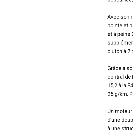
Avec son r
pointe et 
et à peine
supplémenta
clutch à 7 
Grâce à son
central de
15,2 à la F
25 g/km. P
Un moteur 
d’une doubl
à une stru