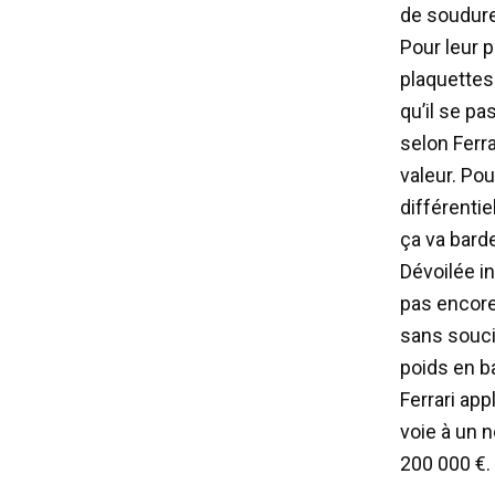
de soudure
Pour leur p
plaquettes
qu’il se pa
selon Ferr
valeur. Pou
différentie
ça va barde
Dévoilée in
pas encore
sans souci
poids en b
Ferrari app
voie à un 
200 000 €. 