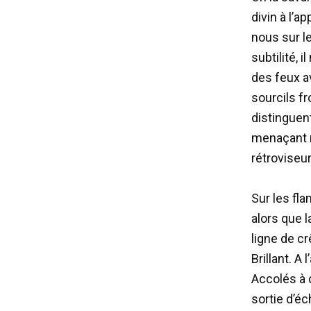
divin à l’a
nous sur le
subtilité, 
des feux a
sourcils fr
distinguent
menaçant m
rétroviseur
Sur les fla
alors que l
ligne de cr
Brillant. A
Accolés à d
sortie d’é