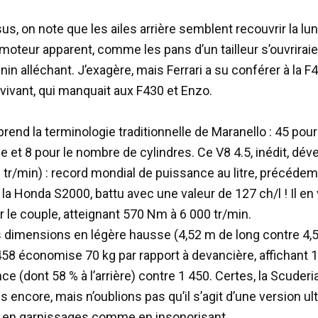
s, on note que les ailes arrière semblent recouvrir la lun
 moteur apparent, comme les pans d’un tailleur s’ouvrirai
in alléchant. J’exagère, mais Ferrari a su conférer à la F
 vivant, qui manquait aux F430 et Enzo.
rend la terminologie traditionnelle de Maranello : 45 pour 
e et 8 pour le nombre de cylindres. Ce V8 4.5, inédit, dé
0 tr/min) : record mondial de puissance au litre, précéd
la Honda S2000, battu avec une valeur de 127 ch/l ! Il en
le couple, atteignant 570 Nm à 6 000 tr/min.
 dimensions en légère hausse (4,52 m de long contre 4,5
F458 économise 70 kg par rapport à devancière, affichant 
nce (dont 58 % à l’arrière) contre 1 450. Certes, la Scuder
 encore, mais n’oublions pas qu’il s’agit d’une version ult
, en garnissages comme en insonorisant.