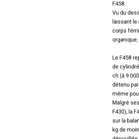
F458.
Vu du dessu
laissant le
corps fémin
organique,
Le F458 rep
de cylindré
ch (à 9 00
détenu par 
même pour 
Malgré ses
F430), la 
sur la bala
kg de moins
dépouillée