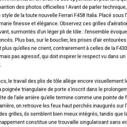
pparition des photos officielles ! Avant de parler technique
 style de la toute nouvelle Ferrari F458 Italia. Placé sous l’
il marie finesse et élégance. Observez ces grilles d’aératio
vant, surmontés d’un léger pli de tôle : l’ensemble évoqu
oncés. Plus bas, sur le bouclier, les prises d’air entourées
 plus qu’elles ne crient, contrairement à celles de la F430
ais pas agressif, qui doit inspirer le respect vu dans un
.
ncs, le travail des plis de tôle allège encore visuellement le
a poignée triangulaire de porte s’inscrit dans le prolonge
ête de l’aile arrière qu’elle termine comme une pointe de 
 l’arrière, on retrouve les feux haut perchés inaugurés sur l
es grilles, ils semblent bien mieux intégrés, tandis que la
chappement constitue une trouvaille singularisant sans err