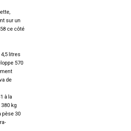
ette,
ent sur un
458 ce côté
4,5 litres
veloppe 570
emment
 va de
1 à la
1 380 kg
ia pèse 30
ra-