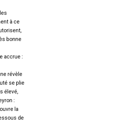
 les
ent à ce
utorisent,
rès bonne
u
ie accrue :
 ne révèle
uté se plie
s élevé,
eyron :
ouvre la
dessous de