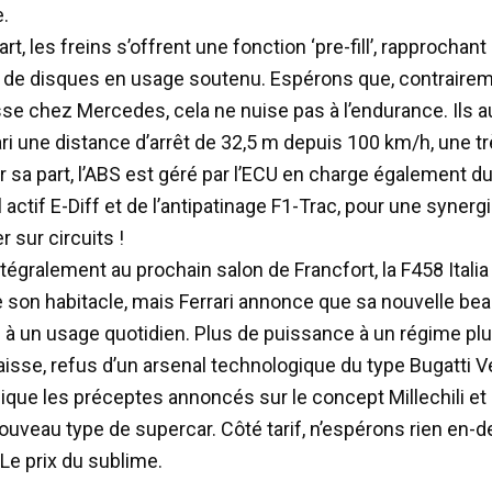
.
art, les freins s’offrent une fonction ‘pre-fill’, rapprochant
 de disques en usage soutenu. Espérons que, contrairem
sse chez Mercedes, cela ne nuise pas à l’endurance. Ils a
ari une distance d’arrêt de 32,5 m depuis 100 km/h, une t
r sa part, l’ABS est géré par l’ECU en charge également d
l actif E-Diff et de l’antipatinage F1-Trac, pour une synerg
r sur circuits !
tégralement au prochain salon de Francfort, la F458 Italia
 son habitacle, mais Ferrari annonce que sa nouvelle bea
 à un usage quotidien. Plus de puissance à un régime plu
aisse, refus d’un arsenal technologique du type Bugatti V
lique les préceptes annoncés sur le concept Millechili et 
nouveau type de supercar. Côté tarif, n’espérons rien en-
Le prix du sublime.