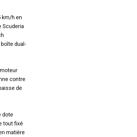
5 km/h en
e Scuderia
ch
 boîte dual-
n moteur
enne contre
 baisse de
e dote
e tout fixé
 en matière