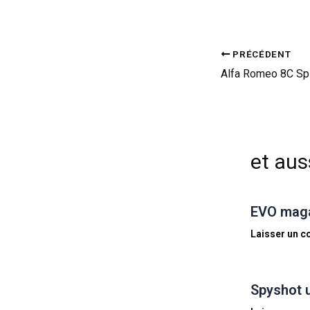
PRÉCÉDENT
et auss
EVO magaz
Laisser un 
Spyshot 