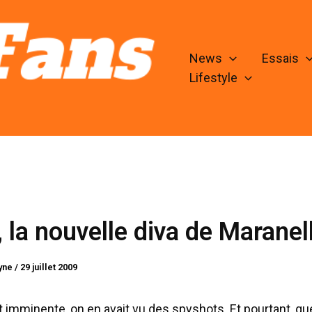
News
Essais
Lifestyle
 la nouvelle diva de Maranel
lyne
/
29 juillet 2009
it imminente, on en avait vu des spyshots. Et pourtant, qu