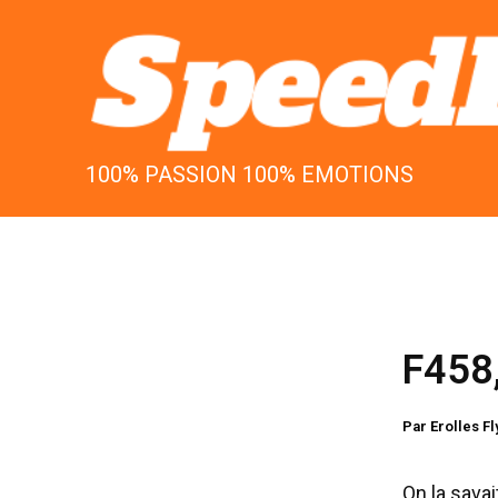
Aller
au
contenu
100% PASSION 100% EMOTIONS
F458,
Par
Erolles F
On la sava