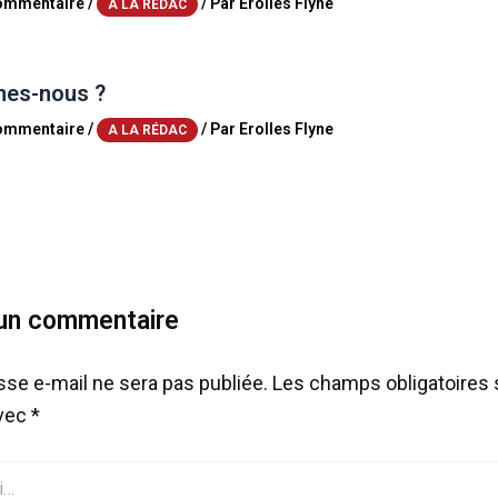
commentaire
/
/ Par
Erolles Flyne
A LA RÉDAC
es-nous ?
commentaire
/
/ Par
Erolles Flyne
A LA RÉDAC
 un commentaire
sse e-mail ne sera pas publiée.
Les champs obligatoires 
avec
*