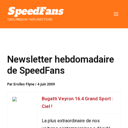
Aller
au
contenu
100% PASSION 100% EMOTIONS
Newsletter hebdomadaire
de SpeedFans
Par
Erolles Flyne
/
4 juin 2009
Bugatti Veyron 16.4 Grand Sport :
Ciel !
La plus extraordinaire de nos