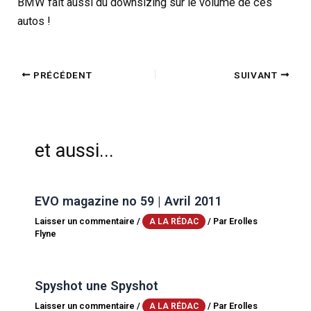
BMW fait aussi du downsizing sur le volume de ces
autos !
PRÉCÉDENT
SUIVANT
et aussi...
EVO magazine no 59 | Avril 2011
Laisser un commentaire
/
/ Par
Erolles
A LA RÉDAC
Flyne
Spyshot une Spyshot
Laisser un commentaire
/
/ Par
Erolles
A LA RÉDAC