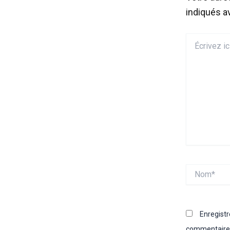
indiqués 
Écrivez
ici…
Nom*
Enregist
commentaire