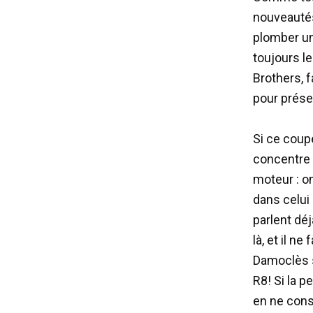
nouveautés
plomber un 
toujours le
Brothers, f
pour prése
Si ce coup
concentre a
moteur : o
dans celui 
parlent déj
là, et il n
Damoclès s
R8! Si la 
en ne cons