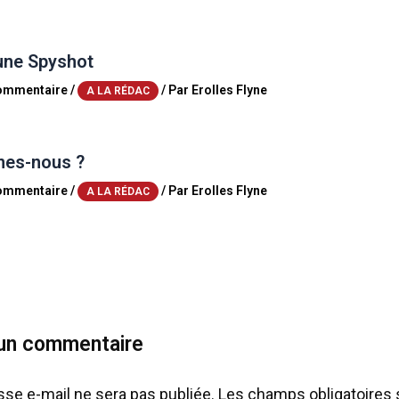
une Spyshot
commentaire
/
/ Par
Erolles Flyne
A LA RÉDAC
es-nous ?
commentaire
/
/ Par
Erolles Flyne
A LA RÉDAC
 un commentaire
sse e-mail ne sera pas publiée.
Les champs obligatoires 