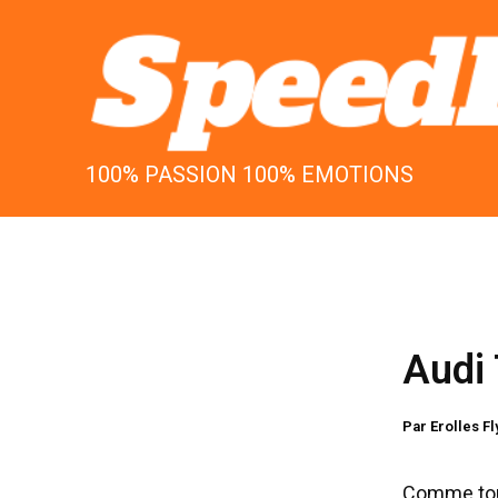
Aller
au
contenu
100% PASSION 100% EMOTIONS
Audi 
Par
Erolles F
Comme tout