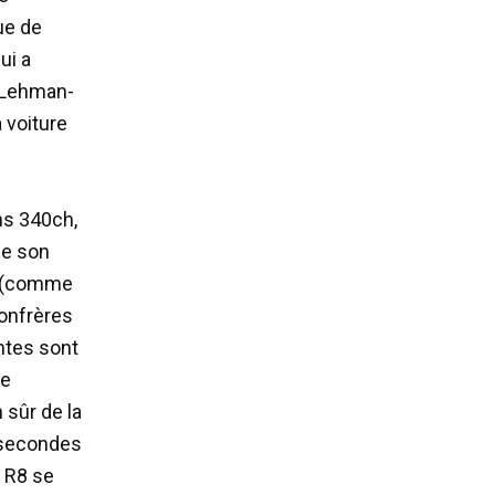
ue de
ui a
de Lehman-
a voiture
ns 340ch,
de son
é (comme
confrères
entes sont
de
 sûr de la
5 secondes
 R8 se