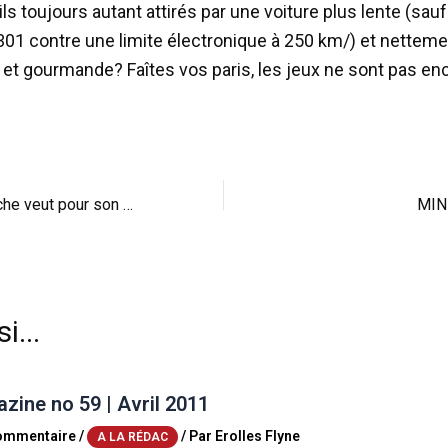
ils toujours autant attirés par une voiture plus lente (sau
 301 contre une limite électronique à 250 km/) et netteme
et gourmande? Faîtes vos paris, les jeux ne sont pas enc
Voilà ce que Porsche veut pour son Cayenne!
MINI
i...
ine no 59 | Avril 2011
commentaire
/
/ Par
Erolles Flyne
A LA RÉDAC