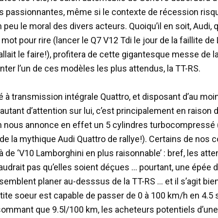
 passionnantes, même si le contexte de récession risq
peu le moral des divers acteurs. Quoiqu’il en soit, Audi, q
 mot pour rire (lancer le Q7 V12 Tdi le jour de la faillite 
allait le faire!), profitera de cette gigantesque messe de l
nter l’un de ces modèles les plus attendus, la TT-RS.
é à transmission intégrale Quattro, et disposant d’au moi
utant d’attention sur lui, c’est principalement en raison 
n nous annonce en effet un 5 cylindres turbocompress
de la mythique Audi Quattro de rallye!). Certains de nos 
à de ‘V10 Lamborghini en plus raisonnable’ : bref, les att
e faudrait pas qu’elles soient déçues … pourtant, une épée 
emblent planer au-desssus de la TT-RS … et il s’agit bien
petite soeur est capable de passer de 0 à 100 km/h en 4.
ommant que 9.5l/100 km, les acheteurs potentiels d’une