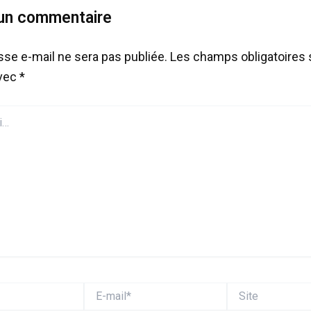
 un commentaire
sse e-mail ne sera pas publiée.
Les champs obligatoires 
avec
*
E-
Site
mail*