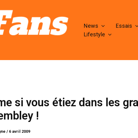
News
Essais
Lifestyle
 si vous étiez dans les gr
embley !
lyne
/
6 avril 2009