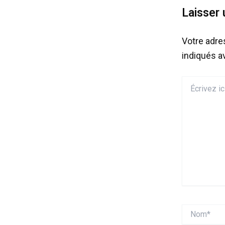
Laisser
Votre adre
indiqués 
Écrivez
ici…
Nom*