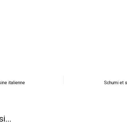
ne italienne
Schumi et s
i...