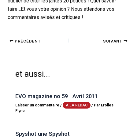
oublier de citer les jantes 20 pouces ! Quel savoir-
faire…Et vous votre opinion ? Nous attendons vos
commentaires avisés et critiques !
PRÉCÉDENT
SUIVANT
et aussi...
EVO magazine no 59 | Avril 2011
Laisser un commentaire
/
/ Par
Erolles
A LA RÉDAC
Flyne
Spyshot une Spyshot