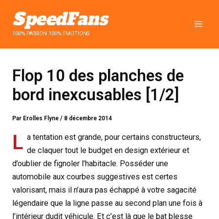
Aller
au
contenu
100% PASSION 100% EMOTIONS
Flop 10 des planches de
bord inexcusables [1/2]
Par
Erolles Flyne
/
8 décembre 2014
L
a tentation est grande, pour certains constructeurs,
de claquer tout le budget en design extérieur et
d’oublier de fignoler l’habitacle. Posséder une
automobile aux courbes suggestives est certes
valorisant, mais il n’aura pas échappé à votre sagacité
légendaire que la ligne passe au second plan une fois à
l’intérieur dudit véhicule. Et c’est là que le bat blesse