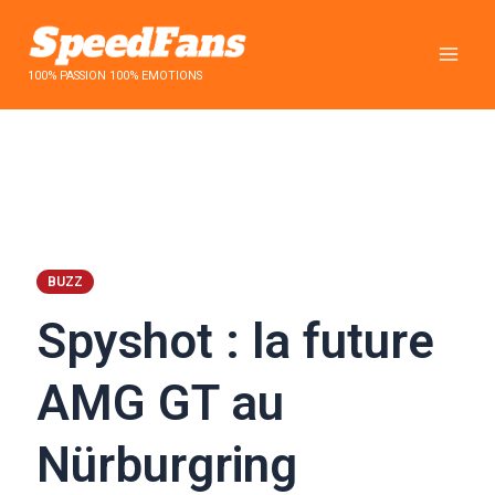
Aller
au
contenu
100% PASSION 100% EMOTIONS
BUZZ
Spyshot : la future
AMG GT au
Nürburgring