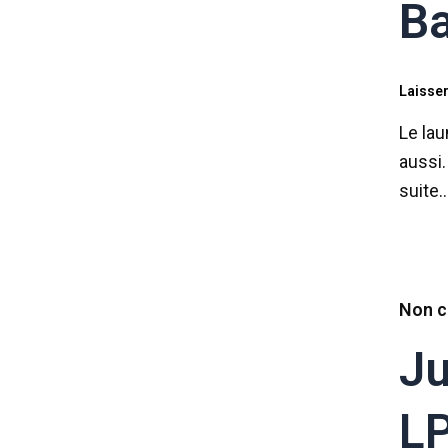
Ba
Laisse
Le lau
aussi.
suite
Non c
Ju
LP