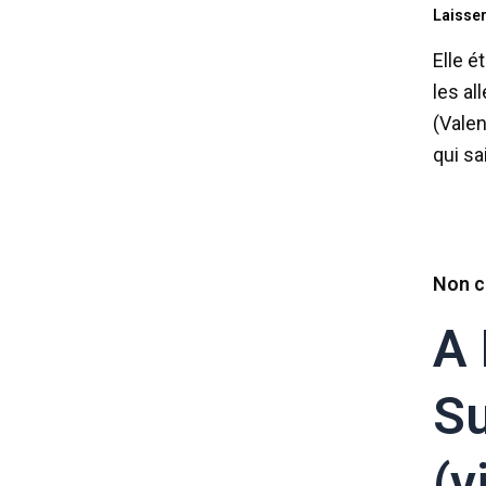
Laisse
Elle é
les al
(Vale
qui sa
Non c
A 
Su
(v