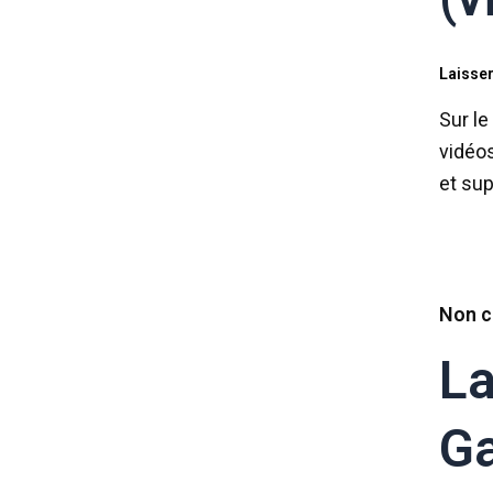
Laisse
Sur le
vidéos
et sup
Non c
La
Ga