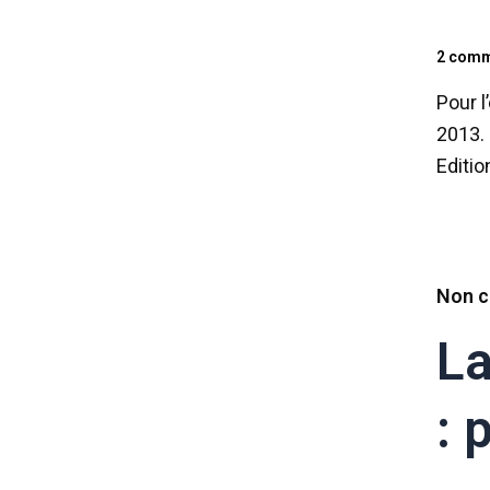
2 comm
Pour l
2013. 
Editio
Non c
La
: 